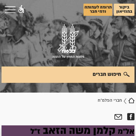
ביקור
תרומה לעמותה
במוזיאון
ודמי חבר
פלוגות המחץ של ההגנה
חיפוש חברים
חברי הפלמ"ח
קלמן
משה
הזאב
אל"מ
ז"ל