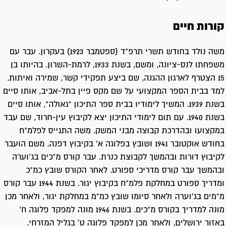
קורות חיים
משה נולד בחודש תשרי תרפ"ד (ספטמבר 1923) בעקרון. עבר עם
משפחתו לנס-ציונה, ומשם, בשנת 1933, לרמת-השרון. בהיותו בן
15 הצטרף לארגון ההגנה, שם ביצע תפקידי קשר, שמירה ואיתות.
למד בבית הספר המקצועי על שם מקס פיין בתל-אביב, אותו סיים
בשנת 1939. המשיך לימודיו בבית ספר התיכון "גאולה", אותו סיים
בשנת 1940. עם תום לימודי התיכון יצא לקיבוץ עין-חרוד, שם עבד
במקצועו ובהדרכת קבוצה מבני המשק. משה התגייס לפלמ"ח
בחודש אוקטובר 1941 ושובץ בפלוגה א' בקיבוץ דפנה. משם הועבר
לקיבוץ דורות ובהמשך לקבוצת כנרת. עבר קורס מ"כים בג'וערה
ובהמשך עבר קורס מדריכי ספורט. לאחר הקורס שובץ כמ"כ
ומדריך ספורט במחלקת פלמ"ח בקיבוץ יגור. בשנת 1944 עבר קורס
מ"מים בג'וערה ולאחר סיומו שובץ כמ"מ במחלקת יגור, ולאחר מכן
מונה למדריך בקורס מ"כים. בשנת 1946 מונה למפקד פלוגה ח'
באזור ירושלים, ולאחר מכן למפקד פלוגה ט' בגליל המזרחי.