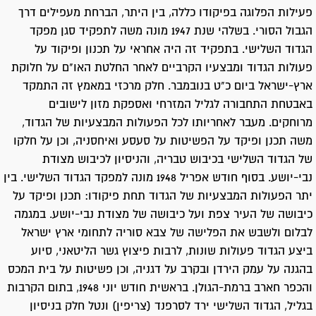
פעילות הפלוגה בפיקודו כללה, בין היתר, הברחת מעפילים דרך
הגבול הסורי. בשלהי שנת 1947 מונה משה לתפקיד סגן מפקד
הגדוד השלישי. בתפקיד זה היה אחראי על תכנון ופיקוד על
פעולות הגדוד ומבצעיו הקרביים לאחר החלטת האו"ם על חלוקת
ארץ-ישראל ביום כ"ט בנובמבר. חלק מרכזי במאמץ זה התמקד
באבטחת התחבורה לגליל המזרחי ואספקת מזון לישובים
מרוחקים. מעבר לאחריותו לכל הפעולות המבצעיות של הגדוד,
משה תכנן ופיקד על הפשיטות על סעסע ואיחסניה, וכן על חלקו
של הגדוד השלישי בכיבוש טבריה, והניסיון לכיבוש מצודת
נבי-יושע. בסוף חודש אפריל 1948 מונה למפקד הגדוד השלישי. בין
יתר הפעולות המבצעיות של הגדוד תחת פיקודו: תכנן ופיקד על
כיבושה של העיר צפת ועל כיבושה של מצודת נבי-יושע. במגמה
לבלום ולשבש את הפלישה של צבא סוריה לתחומי ארץ ישראל
ביצע הגדוד פעולות שונות, לרבות פיצוץ גשר הליטאני, סיוע
בהגנה על עמק הירדן ובקרב על דגניה, וכן פשיטות על בית המכס
והכפר חארב ברמת-הגולן. בראשית חודש יוני 1948, בתום הקרבות
בגליל, הגדוד השלישי ירד לסרפנד (צריפין) ונטל חלק בניסיון