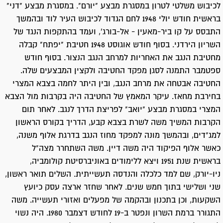
לכיבוש משלטי לטרון במסגרת מבצע "יורם". במסגרת מבצע "דני"
בראשית חודש יולי 1948 לחם הגדוד לכיבוש העיר לוד ובהמשך
התבסס על קו ביר-מאעין - אל-בורג', ועמד בהתקפות הנגד של
השריון הירדני. בסוף חודש אוגוסט 1948 חטיבת "יפתח" קבלה
מחטיבת הנגב את האחריות למרחב הנגב הנצור. בסוף חודש
ספטמבר התמנה לסגן מפקד החטיבה ולקצין המבצעים שלה.
החטיבה אבטחה את מרחב הנגב, ובין היתר לחמה בצבא המצרי
בחירבת מחאז. עיקר המאמץ של החטיבה היה בקרבות מול הצבא
המצרי במסגרת מבצע "יואב" לפריצת הדרך לנגב. לאחר תום
הקרבות המשיך משה לשרת בצבא קבע, הדריך בקורס הראשון
למג"דים, ובהמשך מונה למפקד מחוז הנגב בדרגת אלוף משנה,
כאשר אלוף הפיקוד היה משה דיין. משה השתחרר מצה"ל
בראשית שנת 1951 ויצא ללימודים באוניברסיטת קולומביה,
ניו-יורק, שם למד כלכלה והנדסה תעשייתית. השלים תואר ראשון,
שני ושלישי בתוך חמש שנים. לאחר שחזר ארצה עסק כיועץ
השקעות, וכן בתכנון ובהקמה של מפעלים ואזורי תעשייה. משה
התגורר ברמת השרון ונפטר ב-19 לחודש דצמבר 1980. היה נשוי