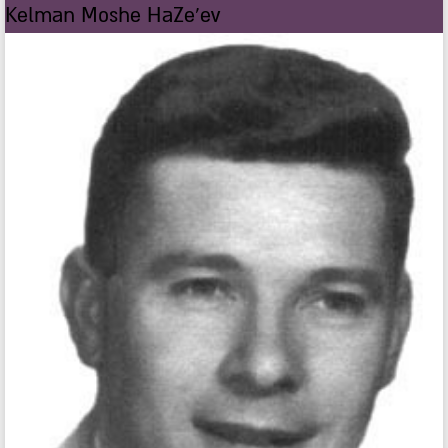
Kelman Moshe HaZe'ev