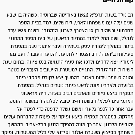
קורות חיים
דב נולד בשנת תרפ"א (1921) באודיסה שברוסיה. כשהיה בן שבע
שנים עלה עם משפחתו לארץ, לירושלים. למד בבית הספר
תחכמוני וכשהיה בן 13 הצטרף לארגון ה"הגנה". בשנת 1935 עבר
לנהלל, ושם החל ללמוד במחזור הראשון של בית הספר המחוזי
ביגור. במהלך לימודיו עסק בשמירה ועבר אימוני נשק במסגרת
פעילותו ב"הגנה". דב הצטרף לתנועת "הנוער העובד", ועם גמר
לימודיו יצא להקים ולרכז את סניף התנועה בנס ציונה. בתום שנת
השירות חזר לנהלל, התגייס למשטרת היישובים העבריים כנוטר
ומונה כשומר שדות באזור. בהמשך יצא לקורס מפקדי כיתה
בג'וערה ולאחריו מונה לראש כיתת נוטרים בנהלל. במסגרת
תפקידו ביצע סיורים ומארבים רבים באזור. היה מראשוני
המתגייסים לפלמ"ח בשנת 1941. שובץ לפלוגה ו' במשמר העמק.
עבר אחר כך לכפר גלעדי ומשם נשלח לדפנה כדי לפקד על
מחלקה. במסגרת תפקידו ביצע ופיקד על פעולות להברחת עולים
יהודיים מלבנון. אחר כך מונה למפקד הסזון בתל-אביב. בהמשך
השתתף בפיצוץ משטרת אולגה וסידנא עלי בליל המשטרות, ופיקד