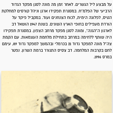
על מבצע ליל הגשרים. לאחר זמן מה מונה לסגן מפקד הגדוד
הרביעי של הפלמ"ח. במסגרת תפקידו ארגן וניהל קורסים למחלקת
הטיס, לפלוגה הימית, לכוח הצנחנים ועוד. במקביל פיקד על
הורדת מעפילים בחופי הארץ השונים. בשנת 1947 הושאל דב
לארגון ה"הגנה", ומונה לסגן מפקד מרחב הצפון. במסגרת תפקידו
היה שותף ללחימה במרחב בתחילת מלחמת העצמאות. עם הקמת
צה"ל מונה למפקד גדוד 21 בכרמלי ובהמשך למפקד גדוד 89, עימם
לחם בקרבות המלחמה. דב צסיס התגורר ברמת השרון. נפטר
במרס 1996.