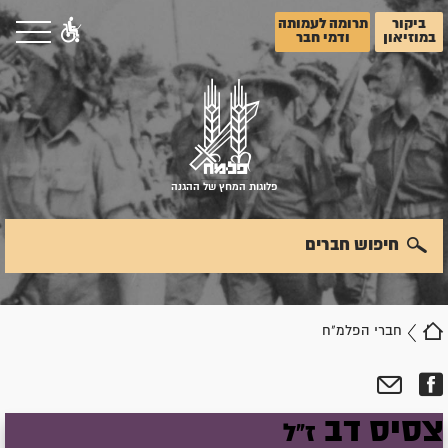
ביקור
תרומה לעמותה
במוזיאון
ודמי חבר
פלוגות המחץ של ההגנה
חיפוש חברים
חברי הפלמ"ח
צסיס
דב
ז"ל