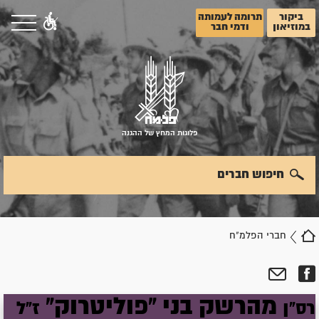
ביקור
תרומה לעמותה
במוזיאון
ודמי חבר
פלוגות המחץ של ההגנה
חיפוש חברים
חברי הפלמ"ח
מהרשק
בני
"פוליטרוק"
רס"ן
ז"ל