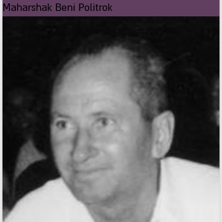
Maharshak Beni Politrok