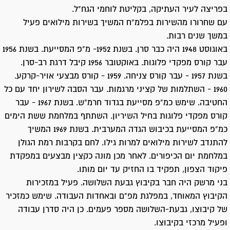
בפריצה לעיר העתיקה, בקליטת לוחמי הגח"ל.
עם שחרורו מהשירות בפלמ"ח המשיך בשירות מילואים פעיל
במשך שנים רבות.
באוגוסט 1948 היה כבר סרן. בשנת 1952- מ"פ המסייעת. בשנת 1956
עבר קורס מפקדי פלוגות. באוקטובר 1956 קיבל דרגת רב-סרן.
בשנת 1957 - עבר קורס צניחה. 1959 - קורס מבצעי אויר-קרקע.
1960 - השתלמות של קציני מרגמות. עבר הסבה לשירון יחד עם כל
החטיבה. שימש כמ"פ מסייעת בגדוד חרמ"ש. בשנת 1967 - עבר
קורס מפקדי פלוגות בחיל השיריון. השתתף במלחמת ששת הימים
כמ"פ המסייעת בכיבוש הגדה המערבית. בשנת 1969 המשיך
להתנדב לשירות מילואים למרות גילו. לחם בקרבות רמת הגולן
במלחמת יום הכיפורים. לאחר מכן מונה כקצין מבצעים במפקדת
פיקוד הצפון, תפקיד בו החזיק עד יום מותו.
בני מרשק היה חבר בקיבוץ גבעת השלושה. פעיל במזכירות
הקיבוץ המאוחד, במפלגת מפ"ם ובאחדות העבודה. שימש כמזכיר
של קיבוצו, גבעת-השלושה מספר פעמים. כן היה סדרן עבודה
ופעיל מרכזי בקיבוצו.