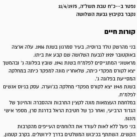
נפטר ב-
-כ"ח טבת תשל"ה, 11/4/1975
נקבר ב
קיבוץ גבעת השלושה
קורות חיים
בני מהרשק נולד ברוסיה, בעיר סמרגון בשנת 1906. עלה ארצה
באוקטובר 1929 לגבעת השלושה שם קבע את ביתו.
מראשוני המתגייסים לפלמ"ח בשנת 1941. שובץ בפלוגה ג' ובהמשך
יצא לקורס מפקדי כיתה, שלאחריו מונה למפקד כיתה במחלקה
המסייעת בפלוגה ג'.
בשנת 1945 יצא לקורס מפקדי מחלקה בג'וערה. עסק בגיוס אנשים
לפלמ"ח.
במלחמת העצמאות מונה לקצין התרבות וההסברה והחינוך של
הגדוד הרביעי, ואחר כך של חטיבת הראל בדרגת סרן, מספר אישי
51371.
בני פעל ללא לאות לעודד את הלוחמים העייפים מהקרבות
הקשים. השתתף בכיבוש המשלטים בדרך לירושלים. בקרב קטמון,