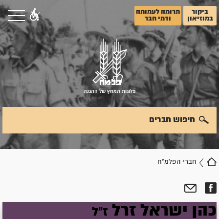
ביקור
תרומה לעמותה
במוזיאון
ודמי חבר
פלוגות המחץ של ההגנה
חיפוש חברים
חברי הפלמ"ח
כהן
ישראל
זרל
ז"ל