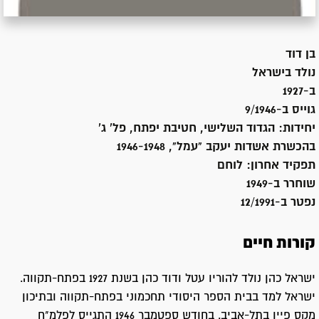
בן
דוד
נולד ב
ישראל
ב-1927
גוייס ב-
9/1946
יחידות:
הגדוד השלישי, חטיבת יפתח, פל' ג'
בהכשרת אשדות יעקב "עמל", 1946-1948
תפקיד אחרון:
לוחם
שוחרר ב-
1949
נפטר ב-
12/1991
קורות חיים
ישראל כהן נולד להוריו עטל ודוד כהן בשנת 1927 בפתח-תקווה.
ישראל למד בבית הספר היסודי תחכמוני בפתח-תקווה ובתיכון
מקס פיין בתל-אביב. בחודש ספטמבר 1946 התגייס לפלמ"ח