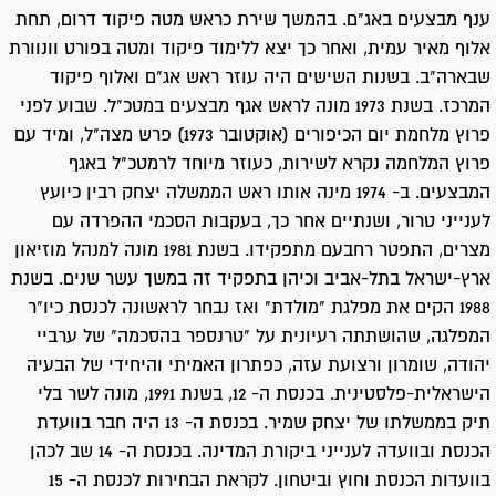
ענף מבצעים באג"ם. בהמשך שירת כראש מטה פיקוד דרום, תחת
אלוף מאיר עמית, ואחר כך יצא ללימוד פיקוד ומטה בפורט וונוורת
שבארה"ב. בשנות השישים היה עוזר ראש אג"ם ואלוף פיקוד
המרכז. בשנת 1973 מונה לראש אגף מבצעים במטכ"ל. שבוע לפני
פרוץ מלחמת יום הכיפורים (אוקטובר 1973) פרש מצה"ל, ומיד עם
פרוץ המלחמה נקרא לשירות, כעוזר מיוחד לרמטכ"ל באגף
המבצעים. ב- 1974 מינה אותו ראש הממשלה יצחק רבין כיועץ
לענייני טרור, ושנתיים אחר כך, בעקבות הסכמי ההפרדה עם
מצרים, התפטר רחבעם מתפקידו. בשנת 1981 מונה למנהל מוזיאון
ארץ-ישראל בתל-אביב וכיהן בתפקיד זה במשך עשר שנים. בשנת
1988 הקים את מפלגת "מולדת" ואז נבחר לראשונה לכנסת כיו"ר
המפלגה, שהושתתה רעיונית על "טרנספר בהסכמה" של ערביי
יהודה, שומרון ורצועת עזה, כפתרון האמיתי והיחידי של הבעיה
הישראלית-פלסטינית. בכנסת ה- 12, בשנת 1991, מונה לשר בלי
תיק בממשלתו של יצחק שמיר. בכנסת ה- 13 היה חבר בוועדת
הכנסת ובוועדה לענייני ביקורת המדינה. בכנסת ה- 14 שב לכהן
בוועדות הכנסת וחוץ וביטחון. לקראת הבחירות לכנסת ה- 15