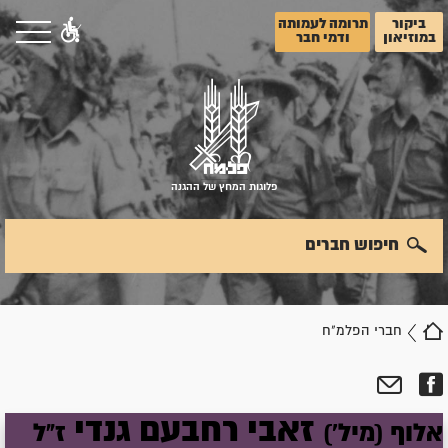
ביקור
תרומה לעמותה
במוזיאון
ודמי חבר
פלוגות המחץ של ההגנה
חיפוש חברים
חברי הפלמ"ח
זאבי
רחבעם
גנדי
אלוף (מיל')
ז"ל