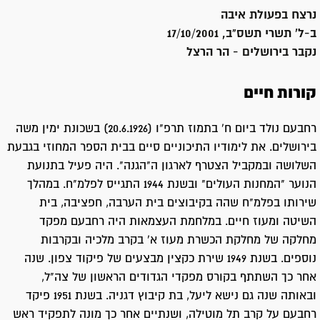
נרצח בפעולת איבה
ב-ל' תשרי תשס"ב, 17/10/2001
נקבר ב
ירושלים - הר הרצל
קורות חיים
רחבעם נולד ביום ח' בתמוז תרפ"ו (20.6.1926) בשכונת ימין משה
בירושלים. את לימודיו התיכוניים סיים בבית הספר המחוזי בגבעת
השלושה ובמקביל הצטרף לארגון ה"הגנה". היה פעיל בתנועת
הנוער "המחנות העולים" ובשנת 1944 התגייס לפלמ"ח. במהלך
שירותו בפלמ"ח שהה בקיבוצים בית הערבה, חפציבה, בית
השיטה ומעוז חיים. במלחמת העצמאות היה רחבעם מפקד
מחלקה של מחלקת הכשרת מעוז א' בקרב מלכיה ובקרבות
נוספים. בשנת 1949 שירת כקצין מבצעים של פיקוד צפון. שנה
אחר כך השתתף בקורס מפקדי הגדודים הראשון של צה"ל,
ובאותה שנה גם נישא ליעל, בת קיבוץ דגניה. בשנת 1951 פיקד
רחבעם על קרב תל מוטילה, ושנתיים אחר כך מונה לתפקיד ראש