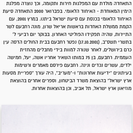
התאחדה מולדת עם המפלגות חירות ותקומה, וכך נוצרה מפלגת
הימין המאוחדת - האיחוד הלאומי. בפברואר 2000 התאחדה סיעת
האיחוד הלאומי בכנסת עם סיעת ישראל ביתנו. במרץ 2001, עם
הקמת ממשלת האחדות בראשות אריאל שרון, מונה רחבעם לשר
התיירות, שהיה תפקידו הפוליטי האחרון. בבוקר יום רביעי ל'
בתשרי תשס"ב, (17.10.2001) נפטר רחבעם בבית החולים הדסה עין
כרם בירושלים, לאחר שנורה למוות בידי מחבלים מהחזית
העממית. רחבעם, בן 75 במותו השאיר אחריו אשה, יעל, חמישה
ילדים, עשרים נכדים ונינה. רחבעם פירסם מאמרים ורשימות
בעיתונים "ידיעות אחרונות" ו-"מעריב", היה עורך "ספריית מסעות
ארץ ישראל" בהוצאת משרד הביטחון, וספרים אחרים בהוצאת
מוזיאון ארץ ישראל, תל אביב, וכן בהוצאות אחרות.