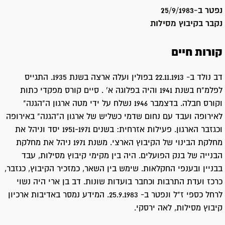
נפטר ב-
25/9/1983
נקבר ב
קיבוץ מסילות
קורות חיים
דב נולד ב- 22.11.1913 בפולין ועלה ארצה בשנת 1935. התגייס
לפלמ"ח בשנת 1941 והיה בפלוגה א' . סיים קורס מפקדי כתות
וקורס חבלה. בדצמבר 1946 נשלח על ידי מטה ארגון ה"הגנה"
לאירופה ועבד עם נחום שדמי כשליש של ארגון ה"הגנה" באירופה
וכגזבר הארגון. פעילות אזרחית: בשנים 1951-1971 יסד וניהל את
מחלקת הבינוי של הקיבוץ הארצי. משנת 1971 ניהל את מחלקת
הבנייה של בנק הפועלים. היה בין מקימי קיבוץ מסילות, עבד
בבניין ובענפי החקלאות. שימש בין השאר, כמזכיר הקיבוץ, כגזבר,
כרכז ועדת התרבות וכחבר בועדות שונות. דב בן ארי היה נשוי
לרחל כספי ז"ל ונפטר ב- 25.9.1983. המידע נמסר באדיבות ארכיון
קיבוץ מסילות, לאה ירסקי.