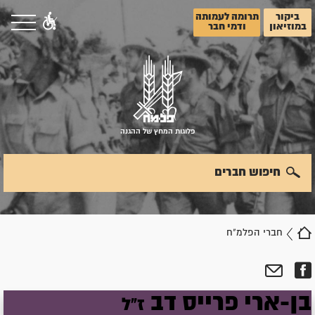
ביקור
תרומה לעמותה
במוזיאון
ודמי חבר
פלוגות המחץ של ההגנה
חיפוש חברים
חברי הפלמ"ח
בן-ארי
פרייס
דב
ז"ל