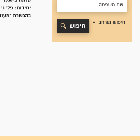
עלתה ב-
1936
יחידות:
פל' ג'
בהכשרת "מעוז" 
חיפוש מורחב
חיפוש