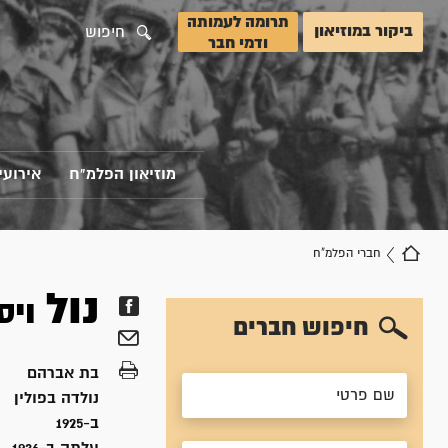
תרומה לעמותה
ביקור במוזיאון
חיפוש
ודמי חבר
מוזיאון הפלמ"ח
אירועי
חברי הפלמ"ח
נול
ויס
חיפוש חברים
בת
אברהם
נולדה ב
פולין
ב-1925