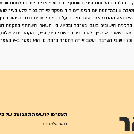
קד מחלקה במלחמת סיני והשתתף בכיבוש מוצבי רפיח. במלחמת ששת 
מפקד סיירת בחטיבת 11 ובמלחמת יום הכיפורים היה מפקד סיירת בכוח סלע בעיר ס
אזרחית: משנת 1953 היה מהנדס אזור הנגב ופיקח על הקמת ישובים בנגב. שימש כס
בהקמת הישובים בנגב, בערבה ובסיני. בין השאר, השתתף בהקמת העי
י-זהב ושארם א-שייך. לאחר פרוק יישובי סיני, סייע בהקמת חבל שלום, 
ל יישובי הערבה. יעקב זיידה התגורר ברמת גן. הוא נפטר ב-9 באפריל 2023.
הצטרפו לרשימת התפוצה של בי
ר