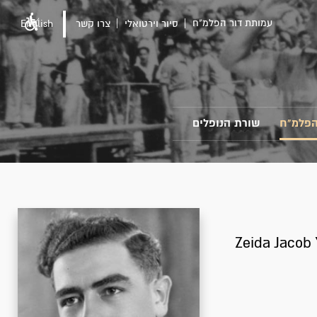
עמותת דור הפלמ"ח
סיור וירטואלי
צרו קשר
English
הפלמ"ח
שורת הנופלים
Zeida Jacob