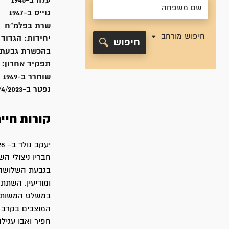
עלה ב-
1945
גוייס ב-
1947
שרת
בפלמ"ח
חיפוש מורחב
יחידות:
הגדוד 
חיפוש
בהכשרת גבעת השלו
תפקיד אחרון:
שוחרר ב-
1949
נפטר ב-
/4/2023
קורות חיי
בגבעת השלושה ו
ומודיעין. השתתף 
במשלט המשותף-
המוצבים בקרב ע
חפיר ואבו עגיל