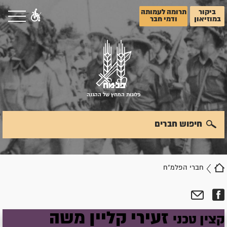
ביקור
תרומה לעמותה
במוזיאון
ודמי חבר
פלוגות המחץ של ההגנה
חיפוש חברים
חברי הפלמ"ח
זעירי
קליין
משה
קצין טכני