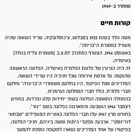
שוחרר ב-
1949
קורות חיים
משה נולד בשנת 1922 בסבלוש, צ'כוסלובקיה. שריד השואה שהיה
מעפיל במסגרת ה"בריחה".
באוגוסט 1946, הצטרף כמתנדב למ.צ.ב [משמרת צל"ח בגולה]
באיטליה.
זה היה הגרעין של פלוגת הפלמ"ח באיטליה, הפלוגה הראשונה
שהוקמה על אדמת אירופה שכל חניכיה היו שרידי השואה.
המדריכים וסגל הפיקוד, היו בחלקם משוחררי ה"בריגדה" וחלקם
חברי פלמ"ח, כולל חברי המחלקה הגרמנית.
בהתחלה התאמנה הפלוגה בשתי יחידות קלט נפרדות. בחודש
דצמבר 1946 הושבעה והתארגנה כפלוגה בשם "יגור".
בחודש מרץ 1947 עלו חברי הפלוגה באוניית המעפילים "שבתאי
לוז'ינסקי". ארבעה מפקדי כיתות ומשה ביניהם, חניכי הפלוגה,
בפיקודו של אחד המדריכים נשארו לתקופה נוספת להמשך