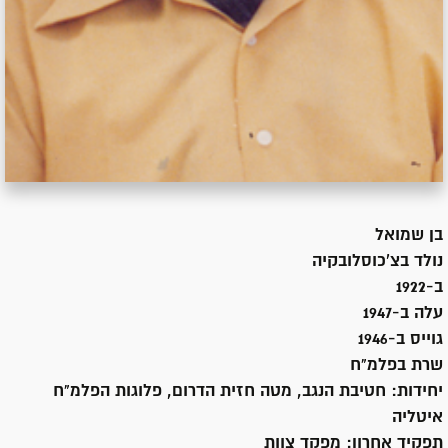
בן
שמואל
נולד ב
צ'כוסלובקיה
ב-1922
עלה ב-
1947
גוייס ב-
1946
שרת
בפלמ"ח
יחידות:
חטיבת הנגב, מטה חזית הדרום, פלוגות הפלמ"ח
איטליה
תפקיד אחרון:
מפקד צוות