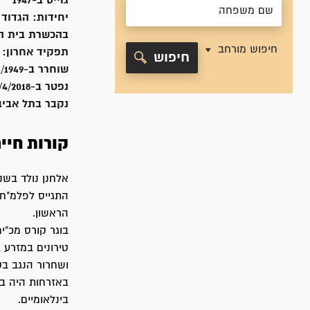
גוייס ב-
1947
יחידות:
הגדוד 
בהכשרת בית השיטה, 
חיפוש מורחב
תפקיד אחרון:
חיפוש
שוחרר ב-
1/1949
נפטר ב-
/4/2018
נקבר ב
תל אביב 
קורות חיי
אלחנן נולד בשנת 1930 בתל-א
הראשון.
ושחרור הנגב בקיץ-
בינלאומיים.