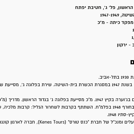
הראשון, פל' ג', חטיבת יפתח
1947-1949
מפקד כיתה - מ"כ
1
- ירקון
ם
ביב.
התגייס לפלמ"ח בשנת 1947 במסגרת הכשרת בית-השיטה. שירת בפלוגה ג', מסייעת
בוגר קורס מכ"ים בג'וערה בקיץ 1947. מ"כ מסייעת בפלוגה ג' בגדוד הראשון. מדרי
טירונים במזרע בחורף 1948 בפלמ"ח. השתתף בקרבות לשחרור הגליל: קרבות מלכיה
סתיו 1948.
באזרחות היה בעלים ומנכ"ל של חברת "כנס טורס" (nes Tours