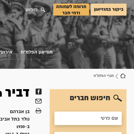
תרומה לעמותה
ביקור במוזיאון
חיפוש
ודמי חבר
מוזיאון הפלמ"ח
אירועי
חברי הפלמ"ח
דביר
מ
חיפוש חברים
בן
אברהם
נולד ב
תל אביב,
ב-1930