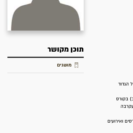
תוכן מקושר
מושגים
 של הגדוד
ך (מ"כ) בקורס
, עקרבה
Ke), חברה לארגון קונגרסים ואירועים