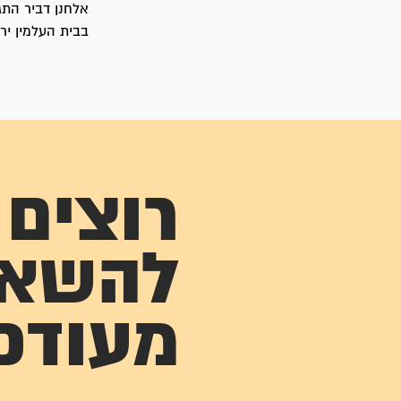
בבית העלמין ירק
רוצים
להשא
מעודכ