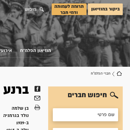
תרומה לעמותה
ביקור במוזיאון
חיפוש
ודמי חבר
מוזיאון הפלמ"ח
אירועי
חברי הפלמ"ח
ברנע
ה
חיפוש חברים
בן
שלמה
נולד ב
גרמניה
ב-1929