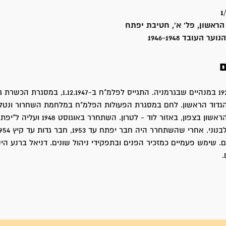
1
הראשון, פל' א', חטיבת יפתח
העובד 1946-1948
ם
דניאל נולד ב-1929 במנהיים שבגרמניה. התגייס לפלמ"ח ב-.1947
הגדוד הראשון. לחם במסגרת הפעולות הפלמ"ח במלחמת השחרור ונטל
בקרבות הגדוד הראשון בצפון, באזור לוד - לטרון. השתחר
ם. שימש פעמיים כמזכיר הפנים ובתפקידי ניהול שונים. דניאל ברנע הינ
.