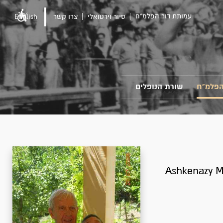
עמותת דור הפלמ"ח
סיור וירטואלי
צרו קשר
English
הפלמ"ח
שורת הנופלים
Ashkenazy M