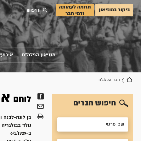
תרומה לעמותה
ביקור במוזיאון
חיפוש
ודמי חבר
מוזיאון הפלמ"ח
אירועי
חברי הפלמ"ח
אש
לוחם
חיפוש חברים
בן
לונה-לבנה וח
נולד ב
בולגריה
ב-6/1/1929