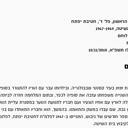
הראשון, פל' ד', חטיבת יפתח
1947-1949
לוחם
שפ"א, 10/11/2010
ם
מרדכי נולד בשנת 1929 בעיר קסנטי שבבולגריה, ובילדותו עבר עם הוריו להתגורר בס
שנייה משפחתו עזבה את סופיה לכפר, ובתום המלחמה חזרה לביתה ב
דכי עלה לארץ עם אחיו הצעיר ועם חבריו לתנועת הנוער במסגרת עליית הנוע
 גבת, שם עבדו במשק והתאמנו. בהמשך, הוא וחבריו התאחדו עם בני ת
העובד" ואחרי מספר חודשים של גיבוש, התגייסו ב-1947 לפלמ"ח לחטיבת 
לקיבוץ בית השיטה.