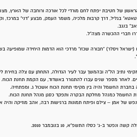
ראשון של חטיבת יפתח לחם מורדי לכל אורכה ורוחבה של הארץ, מצפו
טא" בגליל, דרך קרבות מלכיה, משמר העמק, מבצע "דני" במרכז, וק
אב" בנגב.
 (ישראל ויסלר) "חבורה שכזו" מרדכי הוא הדמות היחידה שמופיעה בש
.
מקימי נתיב הל"ה ובהמשך עבר לעיר הגדולה, התחתן עם צלה בחירת ליב
ים. לאחר מספר שנים עברו להתגורר באשדוד, עם הקמת תחנת הכוח. מ
בחברת החשמל והיה בין מקימי תחנת הכוח אשכול ג. ומפתחיה.
 החשמל כמנהל מחלקת הבקרה ותפקד כסגן מנהל תחנת הכוח.
נפש של אמן – צילם ופיתח תמונות ברגישות רבה, אהב מוזיקה והיה א
ה ונפטר ב-ג' כסלו התשפ"א, 10 בנובמבר 2010.