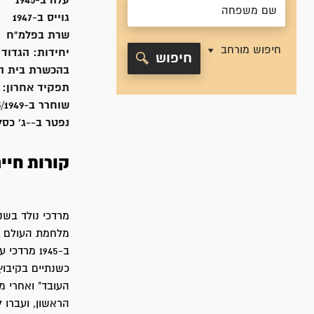
עלה ב-
1945
גוייס ב-
1947
שרת
בפלמ"ח
חיפוש מורחב
יחידות:
הגדוד 
חיפוש
בהכשרת בית השיטה, 
תפקיד אחרון:
שוחרר ב-
5/1949
נפטר ב-
-ג' כסלו ת
קורות חיי
מלחמת העולם ה
ב-1945 מר
כשנתיים בקיבוץ
הראשון, ועברו 