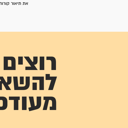
את תיאור קורותי
רוצים
להשא
מעודכ