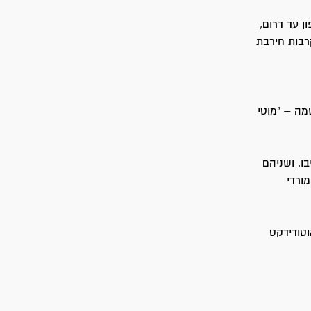
ן עד דרום,
רבות חירבת
מה – "מוטי
ו, ושניהם
ורדי
וטודידקט