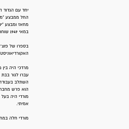
יחד עם הגדוד ה
החל ממבצע "מטא
מחאז ומבצע "יו
במאי 1949 שוחררו חברי ההכשרה מצה"ל.
בספרו של פוצ'ו
האקורדיאוניסט"
מרדכי היה בין 
עברו לגור בבת 
השתלב בעבודה 
הוא פרש מחברת
מורדי היה בעל 
אמיתי.
מורדי חלה במחלה קש