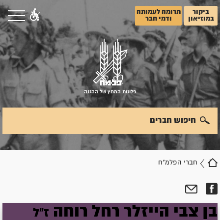
ביקור
תרומה לעמותה
במוזיאון
ודמי חבר
פלוגות המחץ של ההגנה
חיפוש חברים
חברי הפלמ"ח
בן צבי
הייזלר
רחל
רוחה
ז"ל