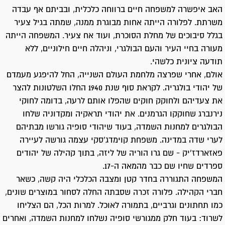
האב איפשרה למשפחה חיים ברווחה כלכלית, ובביתם אף עבדה
משרתת. לפלורה הייתה אחות מבוגרת ממנה, שמתה בגיל צעיר
בגלל סיבוכים של מחלת הסוכרת, ועוד אח צעיר. המשפחה הייתה
מעורה בחיי העיר והעם הבולגרי, וניהלה חיים חילוניים, ללא
תודעה ציונית כלשהי.
אולם, אחרי שפרצה מלחמת העולם השנייה, החל להיפגע מעמדם
של יהודי בולגריה. לקראת סוף שנת 1940 החלו השלטונות להצר
את צעדיהם ולחוקק חוקים שהפלו אותם לרעה, בדומה לחוקי
נירנברג שחוקקו הגרמנים. את יהודי תראקיה ומקדוניה שלחו
הבולגרים למחנות השמדה, בעוד שיהודי סופיה גורשו מבתיהם
לערי שדה במדינה. משפחת קוימדג'סקי עצמה גורשה לעיירה
פאזארדז'יק - שם גרו הוריה של ליזה, בתוך קהילה של יהודים
ספרדים שחיו שם כבר מהמאה ה-17.
המשפחה התגוררה בחדר קטן ומצבה הכלכלי היה קשה, כשאר
חברי הקהילה. פלורה זכרה שסבתה החלה לסחור במוצרים שונים,
כמו תחתונים וגרביים, בתמורה לאוכל. למרות הכל, הם הצליחו
לשרוד: בעוד חלק ממגורשי סופיה נשלחו למחנות השמדה, ואחרים