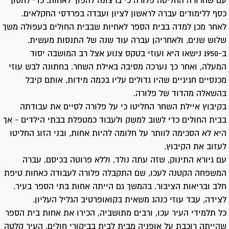
עם שחרורה החליטה פלורה כי ברצונה להפוך לאחות. כדי לחסוך
כסף ללימודים עברה לראשון לציון ועבדה בפרדסי החקלאים.
לאחר מכן למדה בבית הספר לאחיות שבבית החולים בעפולה משך
שלוש שנים, ולאחריהן עברה עוד שנה של התנסות מעשית.
ב-1950 נישאו היא ועוזי בטקס צנוע אצל רב המושבה יסוד
המעלה, ואחר כך נערכה מסיבה באילת השחר. בחתונה לבש עוזי
מכנסיים חגיגיים שהיו גדולים עליו בכמה מידות, אותם קיבל
בהשאלה מהדוד של פלורה.
בקיבוץ איילת השחר החליטו כי על פלורה לסיים את עבודתה
בבית החולים כדי לשוב למשק ולעבוד כמטפלת בבתי הילדים - אך
היא לא הסכימה לוותר על חלומה להיות אחות, ובני הזוג החליטו
לעזוב את הקיבוץ.
עם גיורא התינוק, שזה עתה נולד, וללא פרוטה בכיסם, עברה
המשפחה הקטנה לעכו, שם התקבלה פלורה לעבודה כאחות טיפת
חלב ובריאות הציבור. בהמשך גם הייתה אחות בתי הספר בעיר.
לצידה, עבד עוזי כנהג משאית בקואופרטיב הגליל העליון.
כל תלמידי העיר עכו, ורבים מתושביה, הכירו את אחות בית הספר
שהייתה רוכבת על אופניה מבית לבית בביקורי חולים. העיר קלטה