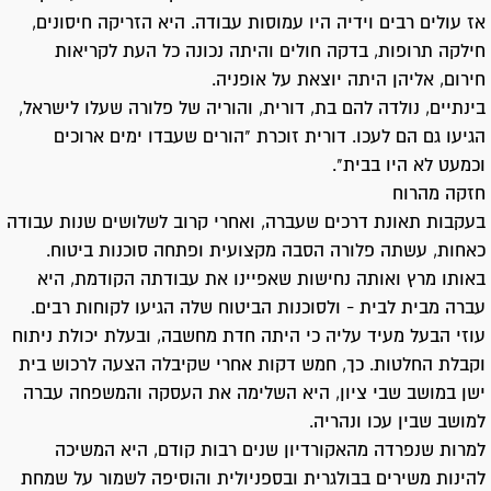
אז עולים רבים וידיה היו עמוסות עבודה. היא הזריקה חיסונים,
חילקה תרופות, בדקה חולים והיתה נכונה כל העת לקריאות
חירום, אליהן היתה יוצאת על אופניה.
בינתיים, נולדה להם בת, דורית, והוריה של פלורה שעלו לישראל,
הגיעו גם הם לעכו. דורית זוכרת "הורים שעבדו ימים ארוכים
וכמעט לא היו בבית".
חזקה מהרוח
בעקבות תאונת דרכים שעברה, ואחרי קרוב לשלושים שנות עבודה
כאחות, עשתה פלורה הסבה מקצועית ופתחה סוכנות ביטוח.
באותו מרץ ואותה נחישות שאפיינו את עבודתה הקודמת, היא
עברה מבית לבית - ולסוכנות הביטוח שלה הגיעו לקוחות רבים.
עוזי הבעל מעיד עליה כי היתה חדת מחשבה, ובעלת יכולת ניתוח
וקבלת החלטות. כך, חמש דקות אחרי שקיבלה הצעה לרכוש בית
ישן במושב שבי ציון, היא השלימה את העסקה והמשפחה עברה
למושב שבין עכו ונהריה.
למרות שנפרדה מהאקורדיון שנים רבות קודם, היא המשיכה
להינות משירים בבולגרית ובספניולית והוסיפה לשמור על שמחת