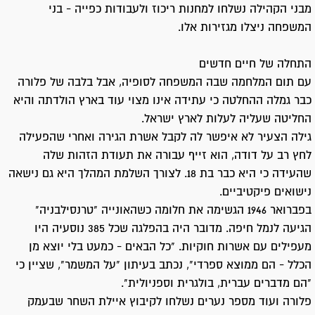
מבני הקהילה נשלחו למחנות ריכוז ולעבודות כפייה - בני
המשפחה ניצלו מגזירות אלו.
התחלה של חיים חדשים
עם תום המלחמה שבה המשפחה לסופיה, אבל בלבה של פלורה
כבר גמלה ההחלטה כי עתידה אינו מצוי עוד בארץ הולדתה והיא
החליטה שעליה לעלות לארץ ישראל.
גילה הצעיר לא איפשר לה לקבל אשרת הגירה ואחרי שהפעילה
לחץ רב על דודה, הוא זייף עבורה את תעודת הזהות שלה
שהעידה כי היא כבר בת 18. לצורך השלמת המהלך היא גם נישאה
נישואים פיקטיביים.
בפברואר 1946 הגשימה את חלומה כשהאונייה "טרנסילבניה"
הגיעה לנמל חיפה. מדובר היה בהפלגה שכל 385 נוסעיה היו
מעפילים עם אשרות חוקיות. "כל הבאים - כמעט בלי יוצא מן
הכלל - הם ממוצא ספרדי", נכתב בעיתון "על המשמר", שציין כי
"הם מדברים עברית, בולגרית וספניולית".
פלורה ועוד מספר נערים נשלחו לקיבוץ איילת השחר שבעמק