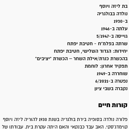
בת
ליזה ויוסף
נולדה ב
בולגריה
ב-1930
עלתה ב-
1946
גוייסה ב-
5/1947
שרתה
בפלמ"ח - חטיבת יפתח
יחידות:
הגדוד השלישי, חטיבת יפתח
בהכשרת כנרת/אילת השחר – הכשרת "יציבים"
תפקיד אחרון:
לוחמת
שוחררה ב-
1949
נפטרה ב-
6/2021
נקברה ב
שבי ציון
קורות חיים
פלורה נולדה בסופיה בירת בולגריה בשנת 1930 להוריה ליזה ויוסף
קוימדג'סקי. האב עבד כבנקאי והאם היתה עקרת בית. עבודתו של