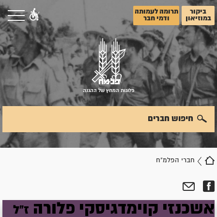
ביקור
תרומה לעמותה
במוזיאון
ודמי חבר
פלוגות המחץ של ההגנה
חיפוש חברים
חברי הפלמ"ח
אשכנזי
קוימדגיסקי
פלורה
ז"ל