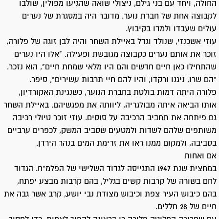
החולה, ויחד עם בני גילם, ניצולי שואה שהגיעו מפולין, שולבו
לקבוצה אחת של חברת נוער. מדובר היה במסגרת של נערים
עולים שעבדו ולמדו בקיבוץ.
עוזי אשכנזי, שנולד וגדל באיילת השחר והיה לבן זוגה של פלורה,
זוכר את אותם נערים כקבוצה מגובשת ופעילה. "אלו היו נערים
שהתחילו כאן חיים חדשים והם היו מלאי שמחת חיים", הוא נזכר.
"הם שרו, ניגנו ורקדו, והיו להם חיי תרבות עשירים", סיפר.
פלורה היתה דמות בולטת בחברת הנוער, כשנגינת האקורדיון,
אותו הביאה איתה מבולגריה, ליוותה את מפגשיהם. באיילת השחר
גם פיתחה את תחביב הרכיבה על סוסים. עוזי זוכר טיולי רכיבה
משותפים שלהם לשדות ולמטעים שסביב המשק, לכפרים ערביים
בסביבה, ולמקום ממנו ראו את זרימת המים בנהר הירדן.
אם ואחות
במחצית שנת 1947 התגייסה לגדוד השלישי של הפלמ"ח. הגדוד
לחם בשורה של קרבות קשים בגליל, בהם קרבות מבצע יפתח,
בהם כיבוש העיר צפת וכיבוש מצודת נבי יושע, קרב אשר גבה את
חיים של 28 חללים.