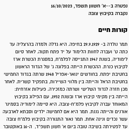
נפטרה ב-
-א' חשוון תשפד, 16/10/2023
נקברה ב
קיבוץ צובה
קורות חיים
תמר נולדה ב- 29.9.1929 בחיפה. היא גדלה ולמדה בהרצליה עד
כתה ט' ועברה לחוות הלימוד על יד פתח תקוה. לאחר סיום
לימודיה, בשנת 1947 התגייסה לפלמ"ח, במסגרת הכשרת ארז
לקיבוץ כנרת. ההכשרת הייתה בפלוגה ג' של הגדוד הראשון
בחטיבת יפתח. בחודשים ינואר-אפריל 1948 שרתה בגדוד החמישי
בחטיבת הראל והייתה בין מלווי השיירות, בתפקיד קשרית. לאחר
מכן חזרה לגדוד השלישי ושרתה כמזכירה. פעילות אזרחית:
הייתה בין מקימי קיבוץ ארז ובשנת 1952, עם הפילוג בקיבוץ
המאוחד עברה לקיבוץ פלמ"ח-צובה. היא סיימה לימודיה בסמינר
אורנים והייתה גננת. תמר היא אם לחמישה ילדים וסבתא לארבעה
עשר נכדים ונינה אחת. תמר נאור התגוררה בקיבוץ פלמ"ח צובה
עד לפטירתה בשיבה טובה ביום א' חשון תשפ"ד, ה-16 באוקטובר