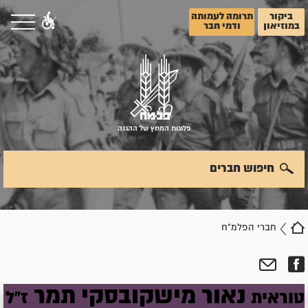
ביקור
תרומה לעמותה
במוזיאון
ודמי חבר
פלוגות המחץ של ההגנה
חיפוש חברים
חברי הפלמ"ח
נאור
מישקובסקי
תמר
טוראית
ז"ל