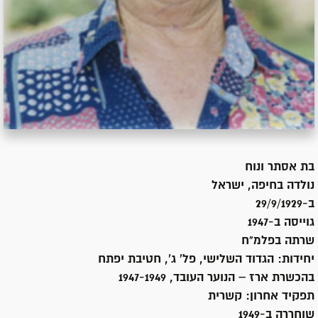
בת
אסתר ונוח
נולדה ב
חיפה, ישראל
ב-29/9/1929
גוייסה ב-
1947
שרתה
בפלמ"ח
יחידות:
הגדוד השלישי, פל' ג', חטיבת יפתח
בהכשרת ארז – הנוער העובד, 1947-1949
תפקיד אחרון:
קשרית
שוחררה ב-
1949