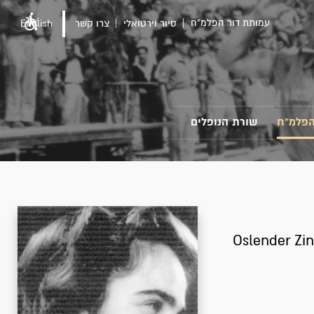
עמותת דור הפלמ"ח
סיור וירטואלי
צרו קשר
English
הפלמ"ח
שורת הנופלים
Oslender Zin