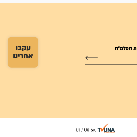
עקבו
ת הפלמ"ח
אחרינו
UI / UX by: