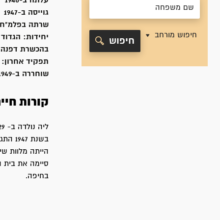
עלתה ב-
1940
גוייסה ב-
1947
שרתה
בפלמ"ח
חיפוש מורחב
יחידות:
הגדוד 
חיפוש
בהכשרת דפנה, הנוע
תפקיד אחרון:
שוחררה ב-
1949
קורות חיי
הייתה מלוות שי
סיימה את בית ה
בחיפה.