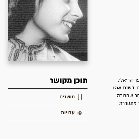
תוכן מקושר
. היא למדה בבית הספר הריאלי.
בשנת 1947 התגייסה לפלמ"ח, להכשרת דפנה, בפלוגה ט' בגדוד השלישי בחטיבת יפתח. בשנת 1948
חר שחרורה
מושגים
 מתגוררת
עדויות