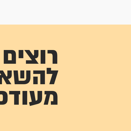
רוצים
להשא
מעודכ