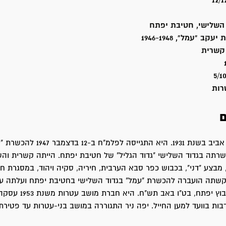
12/1
השלישי, חטיבת יפתח
 "עמל", 1946-1948
קשרית
5/1
רות
ם
יפה נולדה בתל אביב בשנת 1931. היא התגייסה לפלמ"ח ב-12 ב
שרתה בגדוד השלישי "גדוד הגליל" של חטיבת יפתח. הייתה קשרית ו
 מבצע "דני", בכבוש כפר סבא הערבית, חיריה, סקיה ויהוד, במסגרת ח
בקשתה הועברה להכשרת "עמל" בגדוד השלישי בחטיבת יפתח ועלתה ע
להתיישבות בקיבוץ יפתח, בט"ו באב 