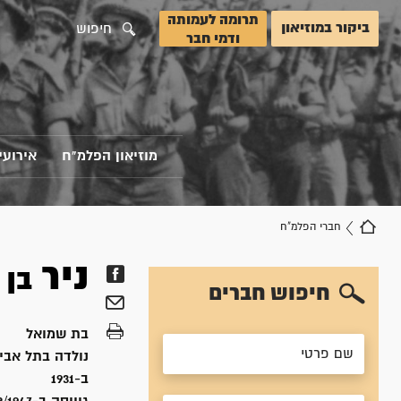
תרומה לעמותה
ביקור במוזיאון
חיפוש
ודמי חבר
מוזיאון הפלמ"ח
אירועי
חברי הפלמ"ח
ניר
בן 
חיפוש חברים
בת
שמואל
נולדה ב
תל אביב
ב-1931