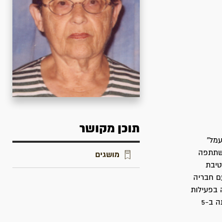
תוכן מקושר
דצמבר 1947 להכשרת "עמל"
השתתפה
מושגים
טיבת
ם חבריה
תש"ח. היא חברת מושב עטרות משנת 1953 עסקה בפעילות
חקלאית ובהתנדבות בוועד למען החייל. יפה ניר התגוררה במושב בני-עטרות עד פטירתה ב-5