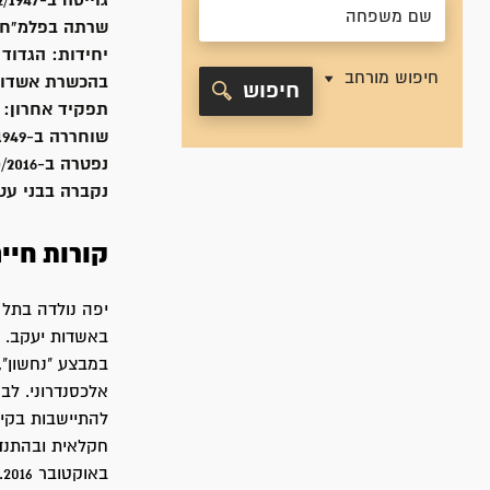
גוייסה ב-
2/1947
שרתה
בפלמ"ח
יחידות:
הגדוד 
חיפוש מורחב
בהכשרת אשדות יעקב
חיפוש
תפקיד אחרון:
שוחררה ב-
1949
נפטרה ב-
0/2016
נקברה ב
בני עט
קורות חיי
באשדות יעקב. 
במבצע "נחשון",
אלכסנדרוני. ל
באוקטובר 2016.