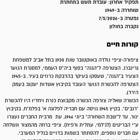
תפקיד אחרון:
עובדת תעש במחתרת
שוחררה ב-
1949
נפטרה ב-
7/5/2026
נקברה ב
חולון
קורות חיים
ציפורה-ציפי נולדה באוקטובר שנת 1930 בתל אביב למשפחת
גרינברג. הצטרפה ל"הגנה" בסוף ביה"ס העממי, למסגרת הנוער
הצעיר ב"הגנה", שעסקו בעיקר בהדבקת כרוזים בעיר. ב-1945
הצטרפה להכשרת הנוער העובד בקיבוץ אשדות יעקוב בעמק
הירדן.
הכשרה שאליה צורפה הכשרה מקבוצת כנרת ויחדיו היו להכשרת
"רגבים". בקיץ 1945 גויסה עם חבריה לפלוגה א' בפלמ"ח, בקיבוץ
יגור, עד ל"שבת השחורה" ביוני 1946, עת מרבית החברים נעצרו
ע"י הבריטים (לג'למי, עתלית ורפיח). ציפי ברחה מהמצור ונשלחה
עם חברים נוספים, להסתתר בשמות בדויים בגליל המערבי.