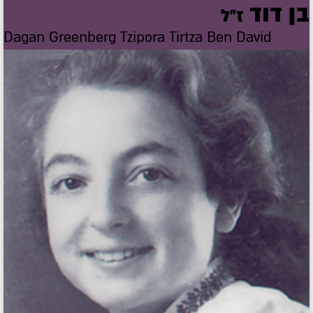
בן דוד
ז"ל
Dagan Greenberg Tzipora Tirtza Ben David