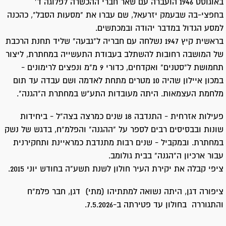
באוגוסט 1946 הועברה עם שאר חברי ההכשרה לפלוגה ד'
בחפצי-בה שבעמק יזרעאל, שם עברו את "מסעות הסבל", כהכנה
למסע הגדול במדבר יהודה ובמכתשים.
בראשית קיץ 1947 נשלחה עם חבריה ל"גבעה" שליד תחנת הרכבת
של המושבה רחובות להשתלב בעבודת התעשייה במחתרת, ליצור
תחמושת ל"סטנים" ואקדחים, כדורי 9 מ"מ ונפצים לרימונים -
במכון איילון שהיה 10 מטרים מתחת לאדמה ושם עבדה עד תום
מלחמת העצמאות. היתה מעובדות התע"ש במחתרת ה"הגנה".
פעילות אזרחית - התנדבה 18 שנים כמרצה בצה"ל - ביחידות
שונות ובבסיסים רבים לספר על "ההגנה" והפלמ"ח, בדגש של נשק
במחתרת. ובמקביל - שנים רבות מתנדבת כמראיינת ותחקירנית
עבור ארכיון ה"הגנה" בבית גולומב.
ציפי קבלה את יקירת העיר חולון לשנת תשע"ה בחודש יוני 2015.
ציפורה דגן, היתה נשואה למתתיהו (מתי) דגן, חבר פלמ"ח
והתגוררה בחולון עד פטירתה ב-7.5.2026.