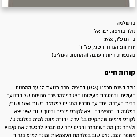
בן
שלמה
נולד ב
חיפה, ישראל
ב- תרפ"ו, 1926
יחידות:
הגדוד השני, פל' ד'
בהכשרת חיות הערבה (המחנות העולים)
קורות חיים
נולד בשנת תרפ"ו (1926) בחיפה. חבר תנועת הנוער המחנות
העולים, ובמסגרת פעילותו הצטרף להכשרה מגויסת של התנועה
בבית הערבה. יחד עם חבריו התגייס לפלמ"ח בשנת 1944 ושובץ
בפלוגה ד' בחפציבה. יצא לקורס מ"כים ובסוף שנת 1946 יצא
לקורס מ"מים שהתקיים בג'וערה. יהודה מונה למ"מ בפלוגה ט',
ולאחר זמן מה השתחרר והקים יחד עם חבריו להכשרה את קיבוץ
משמר הנגב. גויס שוב במלחמת העצמאות ומונה למ"פ בגדוד