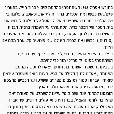
בחודש אפריל 1948 השתתפתי בהקמת קיבוץ ברור חייל. בתאריך
13/5/1948 כבשנו את הכפרים בריר, חוליקאת, וכאוכבה. פלוגה ב"
של המ"פ דבמבם שהשתייכתי אליה. הוטל על הפלוגה לכבוש את
בית הספר של הכפר בריר. הסתערתי על העמדה בחזית הבניין
בהשלכת רימון לתוך העמדה, ותוך כדי הצלחנו למגר את המצרים
(סודנים ) וכבשנו את הכפר. היו לנו שני פצועים קל, אחד מהם אני
הייתי.
בפלישת הצבא המצרי, הגנו על יד מרדכי וקיבוץ גבר-עם.
השתתפתי בפינוי יד מרדכי תוך כדי לחימה.
בשביתת הנשק הראשונה בת חודש, יצאנו לחופשה מהנגב
המנותק , צעדנו לתוך הלילה עד הגיע חצות בואך משטרת עיראק
סואידן. עברונו סמוך למוצבים מצריים ששלטו על הכביש מהצפון
לנגב, ולמעשה ניתק אותו משאר חלקי הארץ.
הוכנסנו למחנה יונה ושם הוטל עלינו להשתלט על מצודת זאב
שהיו בה לוחמי האצ"ל. בבנין היו כ 70 עולים חדשים שהועברו
מאלטלנה, אחד העולים היה פצוע כנראה מרסיס רימון מתוך כדי
הסתערות על הבניין, בסיום השתלטות על הבניין, חזרנו למחנה