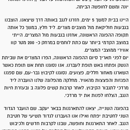
יונה ומשם לחופשה הביתה.
היינו בבית למשך 5 ימים, חזרנו לנגב באותה דרך שיצאנו. הוצבנו
בגבעות חוליקאת מול מוצבים מצרים. ליד חלץ, במשך כל אותה
תקופה ההפוגה הראשונה, אחזנו בגבעות מול המצרים. הייתי
במוצב הקדמי ביותר עם כתת לוחמים במרחק כ- 200 מטר קוו
אווירי ממוצבי המצרים.
יום לפני תאריך סיום ההפוגה הראשונה, הפרו המצרים את שביתת
הנשק ופתחו באש תופת לעברנו. אנו נסוגנו תחת אש תופת כאשר
השארנו מאחור חללים, פצועים. נסוגנו לקיבוץ גבר-עם, שם ספגנו
הפגזות והפצצות מהאויר. מחלקה מהפלוגה שלנו הועברה ליד
מרדכי לתגבור הקיבוץ. לאחר קרבות קשים פלוגה ב ובעזרת חיות
הנגב, הצלחו לפנות את יד מרדכי.
בהפוגה השנייה, יצאנו להתארגנות בבאר יעקב. שם הועבר הגדוד
השני לחטיבת יפתח ואילו אנו הועברנו לגדוד תשיעי של חטיבת
הנגב. לאחר התארגנות וחופשה, שבנו לקרבות חדשים ולכיבוש