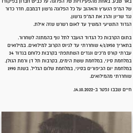
באר שבע. באחת מהפעילויות של הפלוגה על כביש חברון בפיקודו
של המ"פ הנערץ והאהוב על כל הפלוגה גרשון דבמבם, חדר כדור
נגד שריון והרג את המ"פ גרשון.
הגדוד התשיעי המשיך עד לאום רשרש שזה אילת.
בתום הקרבות כל הגדוד הועבר לתל נוף בהמתנה לשחרור.
בתאריך 4/1/1950 שוחררתי עד לגיוס הקרוב למילואים. במילואים
עברתי קורס מ"כים ונגדים השתתפתי בקרבות כלוחם בגדוד 34
במלחמת סיני, במלחמת ששת הימים, בקרבות תל דן ורמת הגולן.
במלחמת יום הכיפורים בסיני, במלחמת שלום הגליל. בשנת 1990
שוחררתי מהמילואים.
חיים שבבו נפטר ב-14.10.2022.