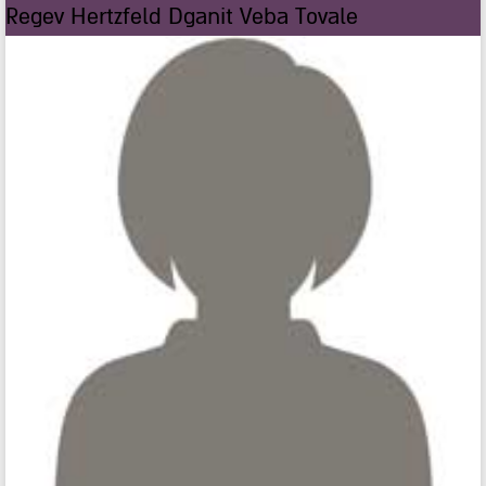
Regev Hertzfeld Dganit Veba Tovale