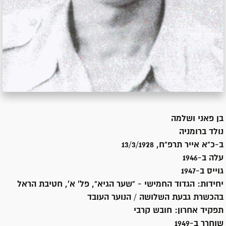
בן
פאני ושלמה
נולד ב
רומניה
ב-כ"א אייר תרפ"ח, 13/3/1928
עלה ב-
1946
גוייס ב-
1947
יחידות:
הגדוד החמישי - "שער הגיא", פל' א', חטיבת הראל
בהכשרת גבעת השלושה / הנוער העובד
תפקיד אחרון:
חובש קרבי
שוחרר ב-
1949