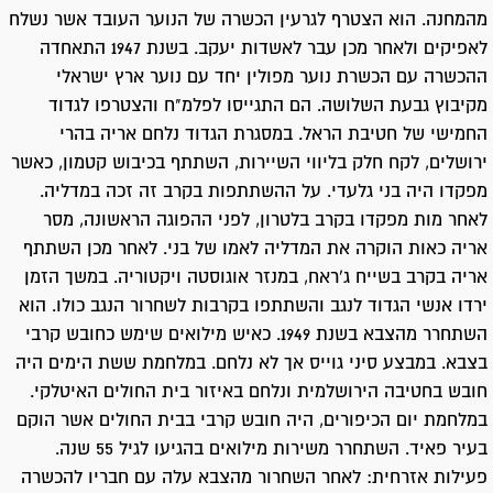
מהמחנה. הוא הצטרף לגרעין הכשרה של הנוער העובד אשר נשלח
לאפיקים ולאחר מכן עבר לאשדות יעקב. בשנת 1947 התאחדה
ההכשרה עם הכשרת נוער מפולין יחד עם נוער ארץ ישראלי
מקיבוץ גבעת השלושה. הם התגייסו לפלמ"ח והצטרפו לגדוד
החמישי של חטיבת הראל. במסגרת הגדוד נלחם אריה בהרי
ירושלים, לקח חלק בליווי השיירות, השתתף בכיבוש קטמון, כאשר
מפקדו היה בני גלעדי. על ההשתתפות בקרב זה זכה במדליה.
לאחר מות מפקדו בקרב בלטרון, לפני ההפוגה הראשונה, מסר
אריה כאות הוקרה את המדליה לאמו של בני. לאחר מכן השתתף
אריה בקרב בשייח ג'ראח, במנזר אוגוסטה ויקטוריה. במשך הזמן
ירדו אנשי הגדוד לנגב והשתתפו בקרבות לשחרור הנגב כולו. הוא
השתחרר מהצבא בשנת 1949. כאיש מילואים שימש כחובש קרבי
בצבא. במבצע סיני גוייס אך לא נלחם. במלחמת ששת הימים היה
חובש בחטיבה הירושלמית ונלחם באיזור בית החולים האיטלקי.
במלחמת יום הכיפורים, היה חובש קרבי בבית החולים אשר הוקם
בעיר פאיד. השתחרר משירות מילואים בהגיעו לגיל 55 שנה.
פעילות אזרחית: לאחר השחרור מהצבא עלה עם חבריו להכשרה