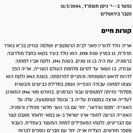
נפטר ב-
-י' ניסן תשס"ד, 31/3/2004
נקבר ב
ירושלים
קורות חיים
אריה נולד להוריו פאני לבית הרשקוביץ ושלמה קוזיק בכ"א באדר
תרפ"ח, 13 במרץ שנת 1928. הוא נולד בעיר בקאו בחבל מולדובה
ברומניה. עת היה בן 13 שנים, בשנת 1941, נלקח אביו למחנה
עבודה, בו נשאר עד לסיום מלחמת העולם השנייה. אריה הפך
להיות לראש המשפחה והתגייס לפרנסתה. בשנת 1943 נלקח הוא
עצמו למחנה עבודה הכפייה ועסק בסלילת כבישים והכשרת
מסלולי נחיתה למטוסים עבור הגרמנים. בחודש מאי 1946 התארגן
לעלייה ארצה במסגרת עלייה ב' ובנמל קונסטנצה, עלה על
האונייה "מקס נורדאו", יחד עם בני נוער חלוצי מפולין ורומניה.
האונייה הגיעה לחופי ארץ ישראל ב-14 במאי ולאחר מאבק קצר
עם הבריטים, נלקחו המעפילים למחה המעצר בעתלית. כעבור
מספר חודשים, הצליח אריה יחד עם חברים נוספים לברוח