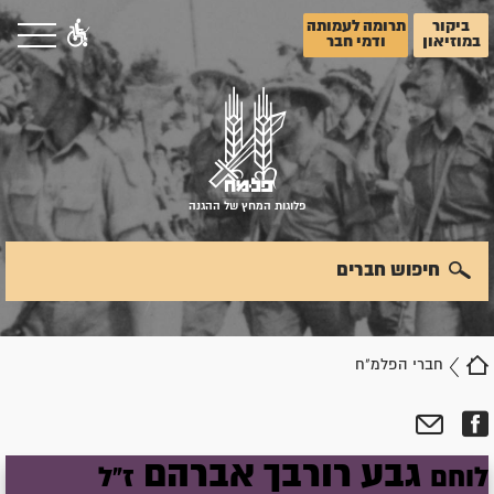
ביקור
תרומה לעמותה
במוזיאון
ודמי חבר
פלוגות המחץ של ההגנה
חיפוש חברים
חברי הפלמ"ח
גבע
רורבך
אברהם
לוחם
ז"ל