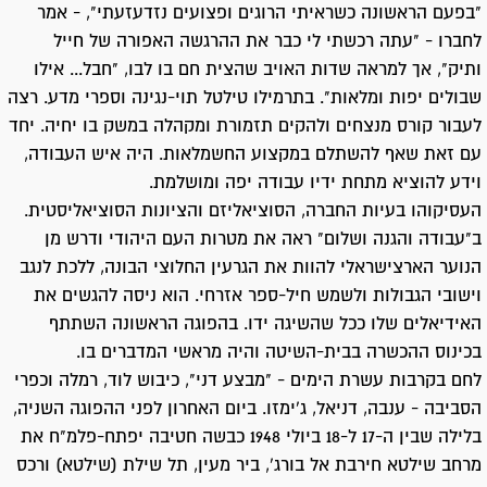
"בפעם הראשונה כשראיתי הרוגים ופצועים נזדעזעתי", - אמר
לחברו - "עתה רכשתי לי כבר את ההרגשה האפורה של חייל
ותיק", אך למראה שדות האויב שהצית חם בו לבו, "חבל... אילו
שבולים יפות ומלאות". בתרמילו טילטל תוי-נגינה וספרי מדע. רצה
לעבור קורס מנצחים ולהקים תזמורת ומקהלה במשק בו יחיה. יחד
עם זאת שאף להשתלם במקצוע החשמלאות. היה איש העבודה,
וידע להוציא מתחת ידיו עבודה יפה ומושלמת.
העסיקוהו בעיות החברה, הסוציאליזם והציונות הסוציאליסטית.
ב"עבודה והגנה ושלום" ראה את מטרות העם היהודי ודרש מן
הנוער הארצישראלי להוות את הגרעין החלוצי הבונה, ללכת לנגב
וישובי הגבולות ולשמש חיל-ספר אזרחי. הוא ניסה להגשים את
האידיאלים שלו ככל שהשיגה ידו. בהפוגה הראשונה השתתף
בכינוס ההכשרה בבית-השיטה והיה מראשי המדברים בו.
לחם בקרבות עשרת הימים - "מבצע דני", כיבוש לוד, רמלה וכפרי
הסביבה - ענבה, דניאל, ג'ימזו. ביום האחרון לפני ההפוגה השניה,
בלילה שבין ה-17 ל-18 ביולי 1948 כבשה חטיבה יפתח-פלמ"ח את
מרחב שילטא חירבת אל בורג', ביר מעין, תל שילת (שילטא) ורכס