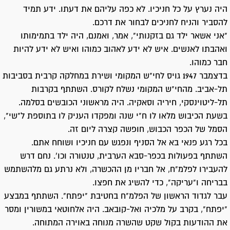
היה נערץ על כל חניכיו. לא כפה עליהם את דעתו. ידע תמיד
להסביר והניח לחניכים לבחור את דרכם.
"אני אשאר ילד גם בזקנותי", אמר, ואמנם, היה ילד בתמימותו
ואהבתו לאנשים. איש לא ידע לאהוב כמוהו ואיש לא ידע להיות
חבר כמוהו.
בדצמבר 1947 גויס לחי"ש המקומי ושירת במחלקה קרבית בסביבות
תל-אביב. מהחי"ש המקומי נשלח לקורס. השתתף בקרבות
תל-ליטוינסקי, חיריה וסאקיה. היה מראשוני הכובשים בסלמה.
בשעת הכיבוש מלאו לו ח"י שנה ומפקדו העניק לו בתוספת ל"שי",
הסמל של הכפר הכבוש, חופשה קצרה ליום זה.
בכל רגע פנאי בא אל הסניף ונפגש עם חניכיו ושוחח אתם.
השתתף בפעולות בכפר-סבא הערבית, טנטורה וכו'. נחם דרש
להעבירו לפלמ"ח, אל חבריו מן ההכשרה, ולא נרתע גם מלהשתמש
בבריחה ו"עריקה", כדי להשיג את חפצו.
עבר לגדוד הראשון של הפלמ"ח בחטיבת "יפתח". השתתף במבצע
"יפתח", בקרב על מלכיה ואל-קובאב. היה אלחוטאי במשורין ומסר
את ההודעות בקול שקט שהשרה מנוחה באוירה המתוחה.