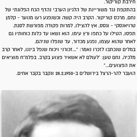
חירבת קוריקור.
בהתקפת נגד משוריינת של הלגיון הערבי נהדף הכח הפלוגתי של
נחם, מרכס קוריקור. הקרב היה קשה וכשנפגע רעו מנוער - קלמן
טרויאנסקי - וגסס, אץ להצילו, למרות פקודה מפורשת לסגת.
תפסו, הטילו על כתפו ורץ עימו. הוא נשאו עד כלות כוחותיו גם
לאחר שהוא עצמו, נפגע מכדור, עד שנפלו שניהם.
במלים שנכתבו לזכרו נאמר: "...זכורני ויכוח שנפל ביננו, לאחר קרב
מלכיה. נחם טען: 'לעולם לא אשאיר פצוע בקרב. בפלמ"ח מוציאים
את הפצועים..."
הועבר להר-הרצל בירושלים ב-28.2.1950 ונקבר בקבר אחים.