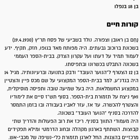
בן 18 בנפלו
קורות חיים
נַחֵם בן ראובן וצפורה. נולד בשביעי של פסח תר"ץ (19.4.1930)
בשכונת ברוכוב גבעתים. היה מפותח מאד בגופו, חזק, תקיף. ידע
לעמוד תמיד על דעתו ועל עקרון הצדק. בבית-הספר העממי
בשכונה התבלט בכשרונו ובתפיסתו.
בן 12 הצטרף ל"הנוער העובד" ודבק בתנועה וברעיונותיה. מגיל 14
היה בגדנ"ע. למד בבית-הספר המקצועי על שם מכס פיין והצטיין
במקצוע החשמלאות. היה בעל שמיעה טובה ותפיסה מוסיקלית,
ואף ניצח על תזמורת בית-הספר. בסוף תש"ז סיים את לימודיו
והצטרף להכשרה. עד אז, עזר לאביו בעבודה ובו בזמן התמסר
להדרכה בסניף "הנוער העובד" בשכונה.
היה מעמודי התווך בסניף. ריכז את רוב הפעולות והדריך שתי
קבוצות. השתתף בארגון מקהלה ובחוג הדרמטי ומילא תפקידים
מרכזיים בהצגות. החל לארגן תזמורת כלי-נשיפה של מכבי-אש.