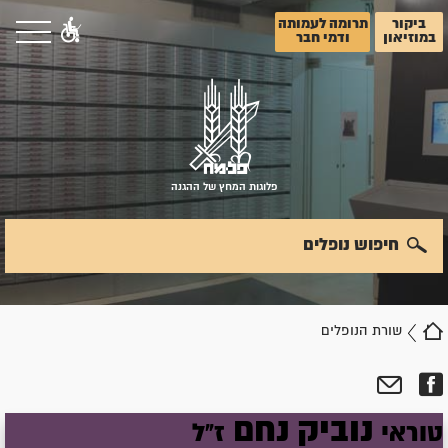
ביקור
תרומה לעמותה
במוזיאון
ודמי חבר
פלוגות המחץ של ההגנה
חיפוש נופלים
שורת הנופלים
נוביק
נחם
טוראי
ז"ל