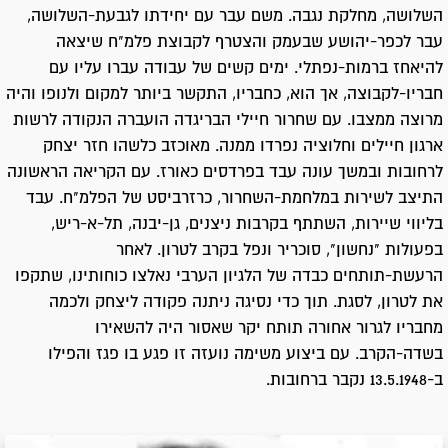
השלושה, מחלקת נגבה. משם עבר עם יחידתו לגבעת-השלושה,
עבר לכפר-יהושע שבעמק והצטרף לקבוצת פלמ"ח שיצאה
להיאחז ברמות-נפתלי. ימים קשים של עבודה עברו עליו עם
חבריו-לקבוצה, אך הוא, כחבריו, התקשר ביותר למקום ולנופו והיה
מרוצה ממצבו. עם שחרור חיילי הבריגדה הועברה הנקודה לרשות
ארגון חיילים וחלוציה נפרדו ממנה. מאוכזב כלשהו חזר יצחק
לרחובות ובמשך עונה עבד בפרדסים כאורז. עם הקריאה הראשונה
התיצב לשירות במלחמת-השחרור, כרזרביסט של הפלמ"ח. עבד
בליווי שיירות, השתתף בקרבות ניצנים, גן-יבנה, תל-א-ריש,
בפעולות "נחשון", סוכריר ונפל בקרב לטרון. לאחר
הרעשת-תותחים כבדה של הלגיון הערבי נאלצו כוחותינו, שתקפו
את לטרון, לסגת. תוך כדי נסיגה ניתנה פקודה ליצחק ולכמה
מחבריו לגרור אחורה תותח יקר שאסור היה להשאירו
בשדה-הקרב. עם ביצוע משימה נועזה זו פגע בו פגז והפילו
ב-13.5.1948 נקבר ברחובות.