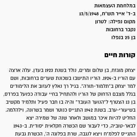
במלחמת העצמאות
ב-ד' אייר תש"ח, 13/5/1948
מקום נפילה:
לטרון
נקבר ב
רחובות
בן 25 בנפלו
קורות חיים
יצחק מוגזח, בן שלום ומרים, נולד בשנת 1923 בעדן. עלה ארצה
עם הוריו ב-1924. הוריו התישבו בשכונת שערים ברחובות, ושם
למד יצחק ב"תלמוד-תורה". בגיל רך נאלץ לעזוב את הלימודים
בגלל מצבם הדחוק של הוריו ולהתחיל בחיי עבודה כפועל בפרדס,
בן 13 הצטרף ל"הנוער העובד" והיה בו חבר פעיל ותלמיד מקשיב
בשיעורי-ערב. בשנת 1942 התגייס כנוטר ושמר בשרונה, וילהלמה.
החליט להיות איכר במושב ולאחר שנה של שמירה יצא
לבאר-טוביה, כדי לעבור שם הכשרה חקלאית יסודית. ב-1943
התגייס לפלמ"ח ויצא לנגבה, שרת בפלוגה ה', הכשרת גבעת