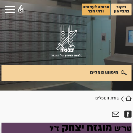
ביקור
תרומה לעמותה
במוזיאון
ודמי חבר
פלוגות המחץ של ההגנה
חיפוש נופלים
שורת הנופלים
מוגזח
יצחק
טר"ש
ז"ל