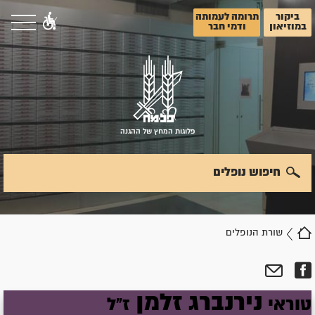
ביקור
תרומה לעמותה
במוזיאון
ודמי חבר
פלוגות המחץ של ההגנה
חיפוש נופלים
שורת הנופלים
נירנברג
זלמן
טוראי
ז"ל