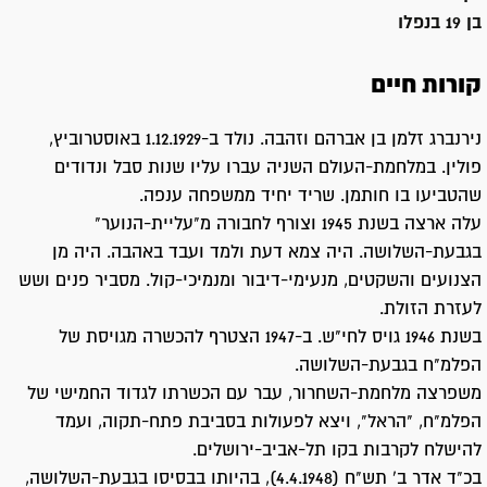
בן 19 בנפלו
קורות חיים
נירנברג זלמן בן אברהם וזהבה. נולד ב-1.12.1929 באוסטרוביץ,
פולין. במלחמת-העולם השניה עברו עליו שנות סבל ונדודים
שהטביעו בו חותמן. שריד יחיד ממשפחה ענפה.
עלה ארצה בשנת 1945 וצורף לחבורה מ"עליית-הנוער"
בגבעת-השלושה. היה צמא דעת ולמד ועבד באהבה. היה מן
הצנועים והשקטים, מנעימי-דיבור ומנמיכי-קול. מסביר פנים ושש
לעזרת הזולת.
בשנת 1946 גויס לחי"ש. ב-1947 הצטרף להכשרה מגויסת של
הפלמ"ח בגבעת-השלושה.
משפרצה מלחמת-השחרור, עבר עם הכשרתו לגדוד החמישי של
הפלמ"ח, "הראל", ויצא לפעולות בסביבת פתח-תקוה, ועמד
להישלח לקרבות בקו תל-אביב-ירושלים.
בכ"ד אדר ב' תש"ח (4.4.1948), בהיותו בבסיסו בגבעת-השלושה,