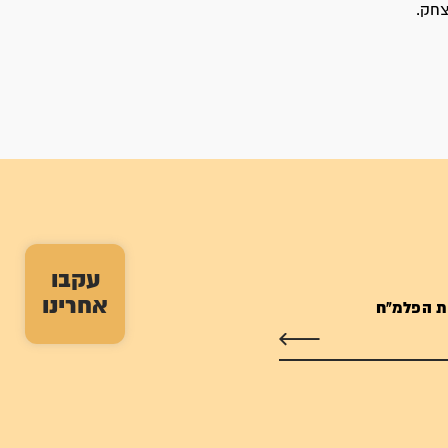
עקבו
אחרינו
ת הפלמ"ח