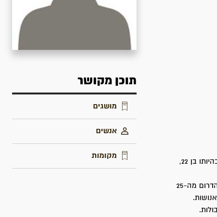
תוכן מקושר
מושגים
אנשים
מקומות
משה בן מרים לבית לוינגר, ומרטין, נולד בעיר אסטרגום, הונגריה בשנת תרפ"ד (1924). בהיותו בן 22,
משה התגייס לפלמ"ח והשתתף במספר קרבות. לפי עדות ממטה הפלמ"ח, מטה חזית הדרום מה-25
ע משה אנושות.