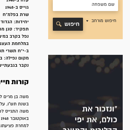
עלה ב-
1946
גוייס ב-
1948
שרת
בפלמ"ח
חיפוש מורחב
יחידות:
הגדוד 
חיפוש
תפקיד:
סגן מפ
נפל בקרב במי
במלחמת העצמ
ב-י"ח תשרי תש"ט, 1948
מקום נפילה:
בא
נקבר ב
גבעתיים
קורות חיי
בשנת תש"ו, עלה
למחרת פציעתו, ביום י"ח בתשרי תש"ט