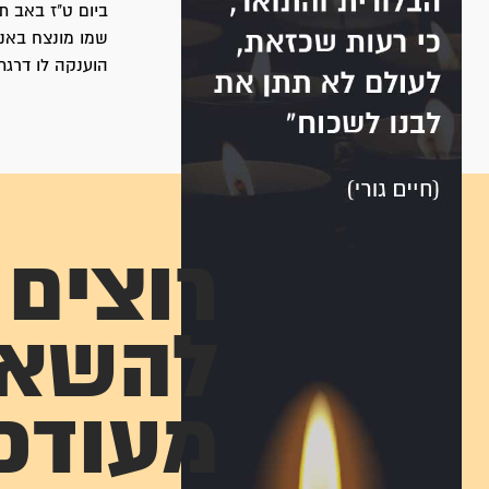
ביום ט"ז באב תש"ט (11.8.1949) הועבר למנוחת-עולמים בבית-הק
שמו מונצח באנ
הוענקה לו דרגת
רוצים
להשא
מעודכ