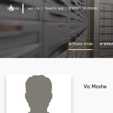
עמותת דור הפלמ"ח
סיור וירטואלי
צרו קשר
English
הפלמ"ח
שורת הנופלים
Vis Moshe