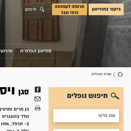
תרומה לעמותה
ביקור במוזיאון
חיפוש
ודמי חבר
מוזיאון הפלמ"ח
אירועי
שורת הנופלים
ויס
סגן
חיפוש נופלים
בן
מרים ומרטין
נולד ב
הונגריה
ב- תרפד, 1924