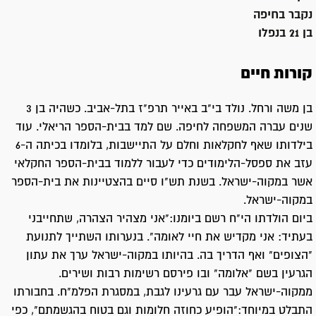
נקבר ב
חיפה
בן 21 בנפלו
קורות חיים
בן משה ורחל. נולד בי"ב באייר תרפ"ז בתל-אביב. כשהיה בן 3
שנים עברה המשפחה לחיפה. שם למד בבית-הספר הריאלי. עוד
בילדותו שאף לחקלאות וחלם על התיישבות, בלומדו בכיתה ה-6
עזב את ספסל-הלימודים כדי לעבור ללמוד בבית-הספר החקלאי
אשר במקוה-ישראל. בשנת תש"ו סיים בהצטיינות את בית-הספר
במקוה-ישראל.
ביום הולדתו הי"ח רשם ביומנו:"אני מצהיר הצהרה, שתחייבני
בעתיד: אני מקדיש את חיי לאומה". בנערותו השתייך לתנועת
"הצופים" ואף הדריך בה. בהיותו במקוה-ישראל ערך את עתון
הגרעין בשם "אלומה" ובו פירסם רשימות רבות ושירים.
ממקוה-ישראל עבר עם גרעינו לגבת, במסגרת הפלמ"ח. בחבורתו
התבלט במיוחד:"הופיע כחוזה חלומות וגם בטוח בהגשמתם", כפי