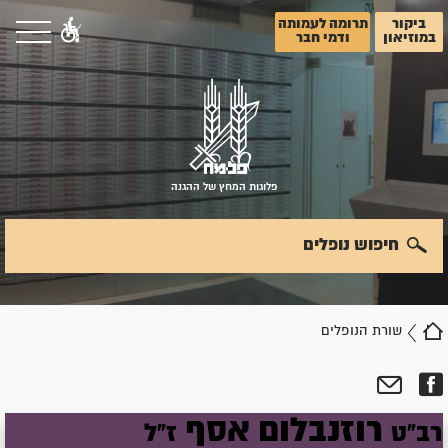
ביקור
תרומה לעמותה
במוזיאון
ודמי חבר
פלוגות המחץ של ההגנה
חיפוש נופלים
שורת הנופלים
רוזנבלום
אסף
רב"ט
ז"ל