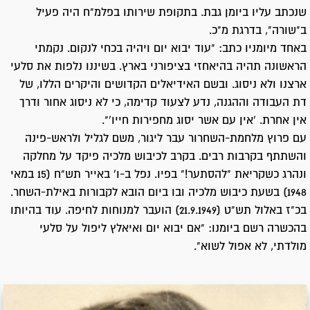
שנכתב עליו ביומן גבת. בתקופת שירותו בפלמ"ח היה פעיל
ב"שורה", בדרגת מ"כ.
באחד מיומניו כתב: "עוד יבוא יום ויהיה בכחי לנקום. נקמתי
הראשונה תהיה בהיאחזי בציפורני בארץ. בשיננו נלפות את סלעי
ארצנו ולא ניסוג. ובשם האידיאלים הקדושים והיקרים הללו, של
דת העבודה וההגנה, נדע לצעוד קדימה, כי לא ניסוג אחור ודרך
אין אחרת. 'אין עם אשר יסוג מחפירות חייו'".
עם פרוץ מלחמת-השחרור עבר ליגור, משם לגליל ולראש-פינה
והשתתף בקרבות רבים. בקרב לכיבוש מלכיה פיקד על מחלקה
ונהרג כשקריאת "להסתער!" בפיו. נפל ב-ו' באייר תש"ח (15 במאי
1948) בשעת כיבוש מלכיה ובו ביום הובא לקבורות באילת-השחר.
בכ"ז באלול תש"ט (21.9.1949) הועבר למנוחות לחיפה. עוד בהיותו
בהכשרה רשם ביומנו: "אם יבוא יום ואיאלץ ליפול על סלעי
מולדתי, לא אפול לשוא".