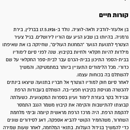
קורות חיים
בן אלעזר-לודביג ולאה-לוציה. נולד ב-17.5.1926 בברלין, בירת
גרמניה. בהיותו בן שבע הגיע עם הוריו לירושלים. בגיל צעיר
הצטרף לתנועת הנוער "המחנות העולים", שחיזקה בו את שאיפתו
מילדות להיות חקלאי ולחיות בקיבוץ. שנה לפני סיום לימודיו
בבית-הספר התיכון בבית-הכרם עבר לבית-ספר החקלאי על שם
כדורי. מכל הלימודים התעניין ביותר במתמטיקה, והמשיך
להשתלם בה בכוחות עצמו.
לאחר סיום חוק למודיו הצטרף אל חבריו בתנועה שיצאו בינתים
להכשרה מגויסת בקיבוץ חפצי-בה. השתלם בעבודות הרפת
ובגידול בקר בעזרת לימוד ועיון בספרות המקצועית. כשעלתה
קבוצתו להתישבות והקימה את קיבוץ משמר הנגב התמסר
להקמת הרפת. היה מרכז הרפת מראשית קיומה ובימי מלחמת
השחרור, משהחמיר הקושי להביא אספקה, דאג לסידורים שונים
כדי להמשיך בגידול העגלות. בתנאי המלחמה, לאחר שעות שמירה