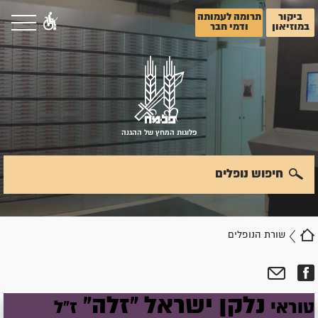
ביקור
תרומה לעמותה
במוזיאון
ודמי חבר
פלוגות המחץ של ההגנה
חיפוש נופלים
שורת הנופלים
נלקן
ישראל
"זלה"
טוראי
ז"ל