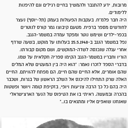
מרובות, ידע להתגבר ולהמשיך בחיים רגילים וגם להיפנות
ללימודים.
היה חבר פלמ"ח. בעקבות הפעולות בעמק (תל-יוסף) נעצר
לחודשים מספר ברפיח. מטעם קיבוצו גמר קורס לנוטרים
בכפר-ילדים ושימש נוטר ומפקד עמדה במשמר-הנגב.
נפל במשמר הנגב ב-25.5.1948 בעלותו על מוקש, בשעה שרדף
אחרי עגלה שנכנסה לשדה-המוקשים, ושם מקום קבורתו.
הוריו וחבריו במשמר-הנגב הקימו ספריה חקלאית על שמו.
בדברי הספד לזכרו נאמר: "הוא היה בין המעטים שלא המלים
שהם אומרים, אלא החיים שהם חיים, הם מפתח להוויתם. החיים
האלה שרק התחילו להיכנס אל השלב הראשון של בגרות, ושכבר
היה בהם כל כך הרבה צניעות ויופי, בזקיפת קומה ויושר ופשטות
בהכרה ובמעשה. ראיתי בו את הטיפוס של הנער הארצישראלי
שאנחנו שואפים אליו ומתגאים בו.."