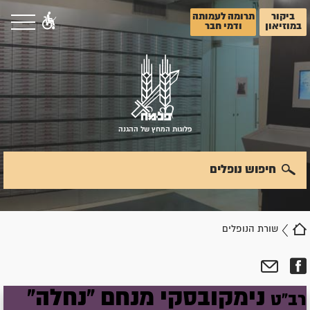
ביקור
תרומה לעמותה
במוזיאון
ודמי חבר
פלוגות המחץ של ההגנה
חיפוש נופלים
שורת הנופלים
נימקובסקי
מנחם
"נחלה"
רב"ט