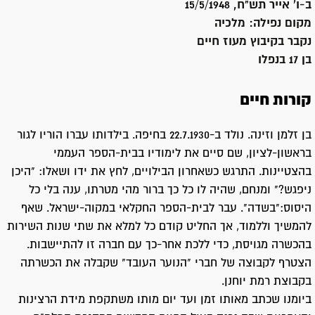
ב-ו' אייר תש"ח, 15/5/1948
מקום נפילה:
מלכיה
נקבר ב
קיבוץ מעוז חיים
בן 17 בנפלו
קורות חיים
בן זלמן וזינה. נולד ב-22.7.1930 בחיפה. בילדותו עברו הוריו לגור
בראשון-לציון, שם סיים את לימודיו בבית-הספר העממי
בהצטיינות. התרגש כשאחרון הבילויים, לחץ את ידו ושאלו: "היכן
ניפגש?" ומנחם, שהיה לו כל כך ברור מהי מטרתו, ענה בלי כל
היסוס:"בשדה". עבר לבית-הספר החקלאי במקוה-ישראל. שאף
להמשיך וללמוד, אך החליט קודם כל למלא את שתי שנות השירות
בהכשרה מגויסת, כדי ללכת אחר-כך עם חברה זו להתיישבות.
הצטרף לקבוצה של חברי "הנוער העובד" שקבלה את הכשרתה
בקבוצת רמת יוחנן.
ביומנו שכתב מאותו זמן ועד יום מותו משתקפת מידת הרצינות