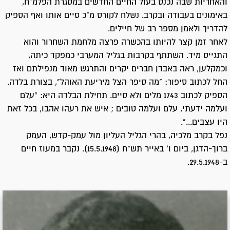
והאחריות שבה נכנס בעול החיים החדשים במסגרת הפלמ"ח,
באימונים בעבודה ובקרב. נשלח לקורס מ"כ סיים אותו ואף הספיק
להדריך ולאמן מספר רב של חיילים.
לאחר זמן קצר להיותו בהכשרה פרצה מלחמת השחרור והוא
התגייס מיד. השתתף בקרבות בגליל המערבי כמפקד כיתה,
וכמקלען, ראה באבדן חברים יקרים והתרגש מאוד מנפילתם ואז
החל לכתוב סיפור: "מה סיפר הצל מיריעת האוהל", בצורת בלדה.
הספיק לכתוב 1743 מלים ולא סיים. תחילת הבלדה היא: "עלם
ועלמה ידעתי, עלם ועלמה טובים ; איש את רעהו אהבו, בכל זאת
היו עצבים...".
נפל בקרב מלכיה, בהרי הגליל העליון מול עמק-קדש, העמק
ברוך-הדגן, ביום ו' באייר תש"ח (15.5.1948). נקבר במעוז חיים
ב-29.5.1948.