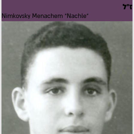
ז"ל
Nimkovsky Menachem "Nachle"