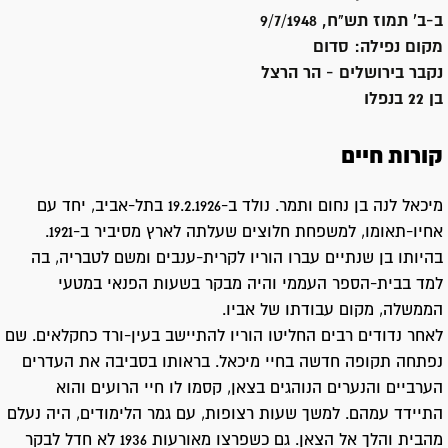
ב-ב' תמוז תש"ח, 9/7/1948
מקום נפילה:
סדום
נקבר ב
ירושלים - הר הרצל
בן 22 בנפלו
קורות חיים
מיכאל לנה בן נחום ותמר. נולד ב-19.2.1926 בתל-אביב, יחד עם
אחיו-תאומו, למשפחת חלוצים שעלתה לארץ מסיביר ב-1921.
בהיותו בן שנתיים עברו הוריו לקרית-ענבים ומשם לטבריה, בה
למד בבית-הספר העממי והיה מבקר בשעות הפנאי במטעי
הממשלה, מקום עבודתו של אביו.
לאחר נדודים רבים החליטו הוריו להתיישב בעין-ורד כחקלאים. שם
נפתחה תקופה חדשה בחיי מיכאל. בראותו בסביבה את העדרים
הערביים והנערים הנוהגים בצאן, קסמו לו חיי הרועים והוא
התיידד עמהם. למשך שעות רצופות, עם גמר הלימודים, היה נעלם
מהבית והלך אל הצאן. גם כשפרצו מאורעות 1936 לא חדל לבקר