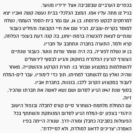
בכפרים הערביים שבסביבה אצל ידידיו מנוער.
בגיל 12 מתה עליו אמו. המצב הכלכלי בבית נעשה קשה ואביו יצא
למרחקים לבקש פרנסתו. בן 14, עם גמר בית-הספר העממי, נשלח
למוסד בקרית-ענבים, הכיר שם את חיי הקבוצה והחליט כעבור
שנתיים לצאת להכשרה ברמת-יוחנן, בה קנה דעת בענפי הפלחה,
קרא ולמד, התערה בחברה ונתחבב על חבריו.
בן 19 נשלח לפוריה, בה היה שומר שדות ונוטר. כעבור שנתיים
הצטרף לגרעין הפלמ"ח בחוקוק והגיע לבסוף לירושלים
להשתלמות במקצוע שבחר בו: תורת הקרקע וההשקייה. מאחר
שהיה נאלץ גם להשתכר למחיתו, תוך כדי לימודיו, עבר לים-המלח
לעבוד במקצוע הקרוב ללבו, בגננות, בחברת אביו.
בסוף שנת 1947 הגיע לסדום ושם נשא לאשה את חברתו שהכיר,
זיוה.
עם התחלת מלחמת-השחרור סיים קורס לחבלה ובנפול הישוב
היהודי בצפון ים-המלח הגיע לסדום המנותקת והשתתף בכל
הפעולות בסביבה כחבלן ומורה-דרך. שגורה הייתה בפיו
האמרה:"צריכים לדאוג למולדת, ולא למיילדת".