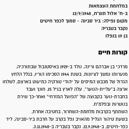
במלחמת העצמאות
ב-ח' אלול תש"ח, 12/9/1948
מקום נפילה:
ביר סבינה - סמוך לכפר חיטים
נקבר ב
טבריה
בן 19 בנפלו
קורות חיים
מרדכי בן אברהם ורינה. נולד ב-1929 באיסטנבול שבתורכיה.
מנערותו נמשך לציונות. בשנת 1944 הסכימו הוריו, בגלל הלחץ
הגדול של מכבש המיסים על יהודי טורקיה כמיעוט בארצם, לשלחו
ארצה ב"עליית-הנוער". עלה לארץ בגיל 15. חונך ועבד
בחברת-נוער בקבוצה של "הפועל המזרחי" ואחר-כך שירת
בנוטרות ובפלמ"ח.
השתתף בקרבות מלחמת-השחרור, בחטיבה אחרת.
בשעת טיהור הגליל מהאויב נפל בקרב על חרבת ביר-סבינה, ליד
כפר-חיטים, ב-12.9.1948. נקבר בטבריה ב-3.11.1948.