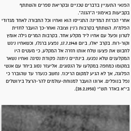
הפנאי התעניין בדברים טכניים ובקריאת ספרים והשתתף
בקביעות באימוני ה"הגנה".
אחרי הכרזת המדינה התגייסו הוא ואחיו וכל החבורה לאחד מגדודי
הפלמ"ח. השתתף בקרבות ג'נין וצובה ואחר-כך הועבר לחזית
לטרון ופעל עם אחיו ליד מקלע אחד. בקרבות המרים גילה אומץ
וקור-רוח. בקרב יאלו, ביום 17.7.1948, נפצע ברגלו, וכשאחיו ניגש
לחבוש את פצעו שלח אותו חזרה אל המקלע, כי מעטים היו
המקלענים שלא נפגעו. בינתיים ניתנה פקודת נסיגה ואחיו נשאר
במקומו כמחפה במקלעו על הנסוגים. אליעזר נסוג ביחד עם אנשי
הפלוגה, אך לא הגיע למקום הריכוז. נחשב כנעדר עד שהוברר כי
נפל בנופלים. ארונו הועבר למנוחת-עולמים להר-הרצל בירושלים
בי"א באדר תש"י (28.2.1950).