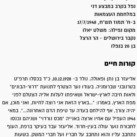
נפל בקרב במבצע דני
במלחמת העצמאות
ב-ח' תמוז תש"ח, 17/7/1948
מקום נפילה:
משלט יאלו
נקבר ב
ירושלים - הר הרצל
בן 20 בנפלו
קורות חיים
אליעזר בן נתן ופאולה. נולד ב- 10.12.1928, כ"ד בכסלו תרפ"ט
בטרנובני שברומניה. בעודו נער הצטרף לתנועת "דרור-הבונים"
ולאות חיבה לארץ-ישראל ושאיפתו לעלות אליה הצטלם לפני
מפת הארץ, באמרו: "...בארץ הזאת אני רוצה לחיות, ואני מוכן, אם
יהיה צורך, אף להילחם בעדה עד טיפת הדם האחרונה...". במאי
1946 העפיל עם אחיו ארצה באנייה "מכס נורדוי" ושניהם נכנסו
לחבורת נוער עולה בעין-חרוד. אליעזר עבד בעיקר ברפת, הענף
נתחבב עליו והוא נתחבב על חבריו ועל חברי המשק. בשעות