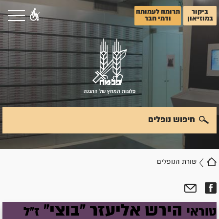
ביקור
תרומה לעמותה
במוזיאון
ודמי חבר
פלוגות המחץ של ההגנה
חיפוש נופלים
שורת הנופלים
הירש
אליעזר
"בוצי"
טוראי
ז"ל