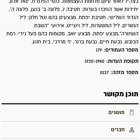
בצה"ל לאחר סיום מלחמת העצמאות. כנסי הפלמ"ח, יגאל אלון.
יחידות אשר הוזכרו בעדות: חטיבה 7, פלוגה ב' בנען, פלוגה ה',
הגדוד השלישי, חטיבת יפתח. מבצעים בהם נטל חלק: ליל
הגשרים, ליל המשטרות, ליל וינגייט, אירועי "השבת
השחורה",מבצע יפתח, מבצע יואב. מקומות בהם פעל גידי: רמת
הכובש, גבעת חיים, גבעת ברנר, יד מרדכי, בית חנון.
מספר העמודים:
179
תקופת העדות:
1930-1980
מספר מזהה:
0137
תוכן מקושר
מושגים
חברים