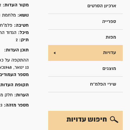
מקור העדות:
א
ארכיון הסרטים
נושא:
מלחמת הע
ספרייה
חטיבה:
פלמ"ח 
מיכל:
הגדוד הרב
מפות
תיק:
2
תוכן העדות:
עדויות
ההתקפה על כפר
13 ינואר, 1948כאשר הותקפה שיירה שעשתה דרכה בין כפר עציון לירושלים.
מוצגים
מספר העמודים
שירי הפלמ"ח
תקופת העדות
הערות:
חלק מפר
מספר מזהה:
23
חיפוש עדויות