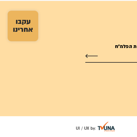
עקבו
אחרינו
ת הפלמ"ח
UI / UX by: