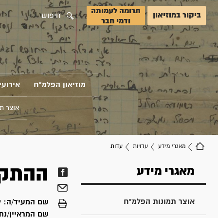
תרומה לעמותה
ביקור במוזיאון
חיפוש
ודמי חבר
מוזיאון הפלמ"ח
אירועי
אוצר ת
מאגרי מידע
עדויות
עדות
ההתקפ
מאגרי מידע
אוצר תמונות הפלמ"ח
שם המעיד/ה:
י
שם המראיין/נת