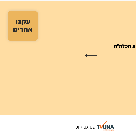
עקבו
אחרינו
ת הפלמ"ח
UI / UX by: