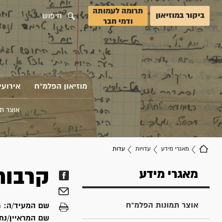
תרומה לעמותה
ביקור במוזיאון
חיפוש
ודמי חבר
מוזיאון הפלמ"ח
אירועי
אוצר ת
מאגרי מידע
עדויות
עדות
קרבות
מאגרי מידע
אוצר תמונות הפלמ"ח
שם המעיד/ה:
מ
שם המראיין/נת