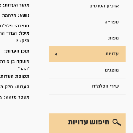
מקור העדות:
א
ארכיון הסרטים
נושא:
מלחמת הע
ספרייה
חטיבה:
פלמ"ח 
מיכל:
הגדוד הרב
מפות
תיק:
2
תוכן העדות:
עדויות
מוטקה בן פורת
"ההר".
מוצגים
תקופת העדות
שירי הפלמ"ח
הערות:
חלק מפר
מספר מזהה:
15
חיפוש עדויות