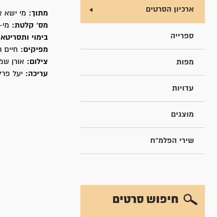
ארכיון הסרטים
מתוך:
מי ישא א
מס' קלטת:
מי-6
ספרייה
בימוי ותסריטאו
מפיקים:
חיים ח
צילום:
אורן שמו
מפות
עריכה:
יעל פרל
עדויות
מוצגים
שירי הפלמ"ח
חיפוש סרטים