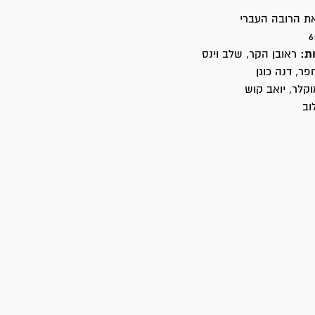
ת הרובה העברי
ת:
ראובן הקר, שלב וינס
פר, דנה כוגן
קלר, יואב קוש
וב