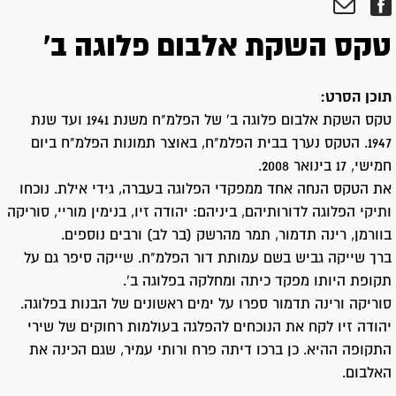
טקס השקת אלבום פלוגה ב'
תוכן הסרט:
טקס השקת אלבום פלוגה ב' של הפלמ"ח משנת 1941 ועד שנת
1947. הטקס נערך בבית הפלמ"ח, באוצר תמונות הפלמ"ח ביום
חמישי, 17 בינואר 2008.
את הטקס הנחה אחד ממפקדי הפלוגה בעברה, גידי אילת. נוכחו
ותיקי הפלוגה לדורותיהם, ביניהם: יהודה זיו, בנימין מוריי, סוריקה
בוורמן, רינה תדמור, תמר מהרשק (בר לב) ורבים נוספים.
ברך שייקה גביש בשם עמותת דור הפלמ"ח. שייקה סיפר גם על
תקופת היותו מפקד כיתה ומחלקה בפלוגה ב'.
סוריקה ורינה תדמור ספרו על ימים ראשונים של הבנות בפלוגה.
יהודה זיו לקח את הנוכחים להפלגה בעולמות רחוקים של שירי
התקופה ההיא. כן ברכו דיתה פרח ורותי עמיר, שגם הכינה את
האלבום.