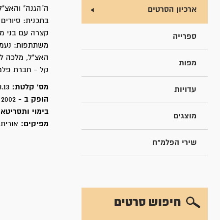
ה"הגנה" והאצ"
ארכיון הסרטים
בתכנית: סיורים 
קצרה עם בני מ
ספרייה
משתתפות: נעמי 
האצ"ל, מלכה לד
מפות
קל - חברת פלמ
מס' קלטת:
3.13
עדויות
הופק ב -
2002
בימוי ותסריטאו
מוצגים
מפיקים:
אורית 
שירי הפלמ"ח
חיפוש סרטים