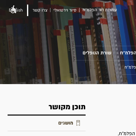
עמותת דור הפלמ"ח
סיור וירטואלי
צרו קשר
English
הפלמ"ח
שורת הנופלים
פלמ"ח
תוכן מקושר
מושגים
שים עם חברות הפלמ"ח,