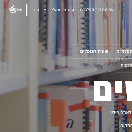
עמותת דור הפלמ"ח
סיור וירטואלי
צרו קשר
English
הפלמ"ח
שורת הנופלים
פלמ"ח
ים
לאתר מידע
מקור.