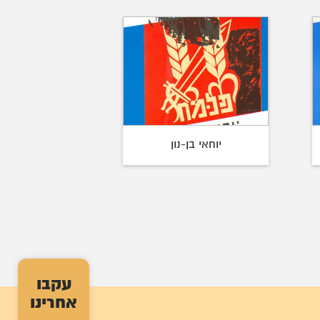
יוחאי בן-נון
עקבו
אחרינו