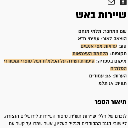
שיירות באש
שם המחבר:
תלמי מנחם
הוצאה לאור:
עמיחי ת"א
סוג:
עדויות מפי אנשים
תקופות:
מלחמת העצמאות
מיקום בספריה:
סיפורת ושירה על הפלמ"ח ושל סופרי ומשוררי
הפלמ"ח
הערות:
116 עמודים
תווית:
14 תלמ
תיאור הספר
לזכרם של חללי שיירות תש"ח. סיפור השיירות לירושלים הנצורה,
ליישובי הנגב המבודדים ולגליל העליון, אשר שמרו על קשר עם