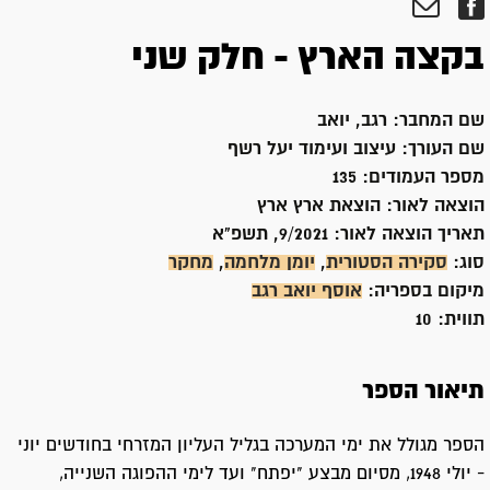
בקצה הארץ - חלק שני
שם המחבר:
רגב, יואב
שם העורך:
עיצוב ועימוד יעל רשף
מספר העמודים:
135
הוצאה לאור:
הוצאת ארץ ארץ
תאריך הוצאה לאור:
9/2021, תשפ"א
סוג:
סקירה הסטורית
,
יומן מלחמה
,
מחקר
מיקום בספריה:
אוסף יואב רגב
תווית:
10
תיאור הספר
הספר מגולל את ימי המערכה בגליל העליון המזרחי בחודשים יוני
- יולי 1948, מסיום מבצע "יפתח" ועד לימי ההפוגה השנייה,