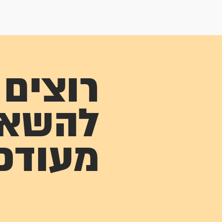
רוצים
להשא
מעודכ