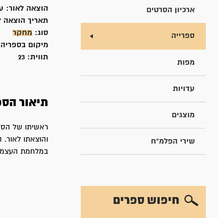
הוצאה לאור:
ע
ארכיון הסרטים
תאריך הוצאה ל
סוג:
מחקר
ספרייה
מיקום בספריה
תווית:
23
מפות
עדויות
תיאור הספ
מוצגים
והוצאתו לאור.
שירי הפלמ"ח
במלחמת העצמא
חיפוש ספרים