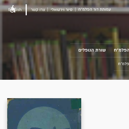
עמותת דור הפלמ"ח
סיור וירטואלי
צרו קשר
English
הפלמ"ח
שורת הנופלים
פלמ"ח