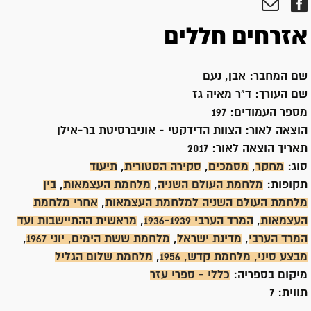
אזרחים חללים
שם המחבר:
אבן, נעם
שם העורך:
ד"ר מאיה גז
מספר העמודים:
197
הוצאה לאור:
הצוות הדידקטי - אוניברסיטת בר-אילן
תאריך הוצאה לאור:
2017
סוג:
מחקר
,
מסמכים
,
סקירה הסטורית
,
תיעוד
תקופות:
מלחמת העולם השניה
,
מלחמת העצמאות
,
בין
מלחמת העולם השניה למלחמת העצמאות
,
אחרי מלחמת
העצמאות
,
המרד הערבי 1936-1939
,
מראשית ההתיישבות ועד
המרד הערבי
,
מדינת ישראל
,
מלחמת ששת הימים, יוני 1967
,
מבצע סיני, מלחמת קדש, 1956
,
מלחמת שלום הגליל
מיקום בספריה:
כללי - ספרי עזר
תווית:
7