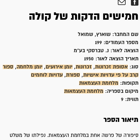
חמישים הדקות של קולה
שם המחבר:
שוארץ, שמואל
מספר העמודים:
199
הוצאה לאור:
נ. טברסקי בע"מ
תאריך הוצאה לאור:
1950
סוג:
אסופת זכרונות
,
זכרונות
,
יומן אירועים
,
יומן מלחמה
,
ספור
קרב על פי עדויות אישיות
,
ספורת
,
עדויות לוחמים
תקופות:
מלחמת העצמאות
מיקום בספריה:
מלחמת העצמאות
תווית:
9
תיאור הספר
סיפורה של פרשה אחת במלחמת העצמאות. נפילתו של משלט