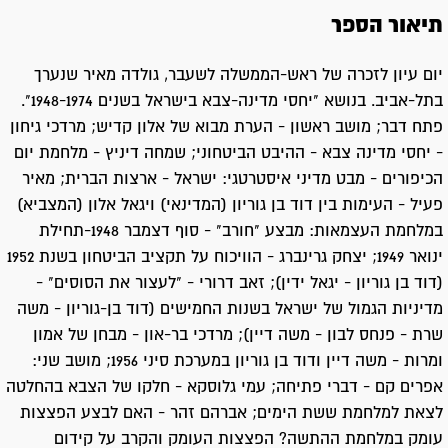
תיאור הספר
יום עיון לזכרה של ראש-הממשלה לשעבר, גולדה מאיר שנערך
בתל-אביב. בנושא "יחסי מדינה-צבא בישראל בשנים 1948-1974".
פתח דבר; מושב ראשון - הערת מבוא של אלון קדיש; מרדכי גיחון
- יחסי מדינה צבא - ההיבט הביטחוני; שמחה דיניץ - מלחמת יום
הכיפורים - מבט מדיני איסטרטגי: ישראל - ארצות הברית; מאיר
פעיל - העימות בין דוד בן גוריון (המדינאי) ויגאל אלון (המצביא)
במלחמת העצמאות: מבצע "חורב" - סוף דצמבר 1948-תחילת
ינואר 1949; יצחק גרינברג - הוויכוח על תקציב הביטחון בשנת 1952
(דוד בן גוריון - יגאל ידין); זאב דרורי - "לעצור את הסוסים" -
מדיניות הגמול של ישראל בשנות החמישים (דוד בן-גוריון - משה
שרת - פנחס לבון - משה דיין); מרדכי בר-און - מבחן של אמון
ומרות - משה דיין ודוד בן גוריון במערכת סיני 1956; מושב שני:
אפרים קם - דברי פתיחה; עמי גלוסקא - חלקו של הצבא בהחלטה
לצאת למלחמת ששת הימים; אברהם זהר - האם לבצע הפצצות
עומק במלחמת ההתשה? הפצצות העומק והקרב על קידום