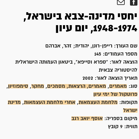
יחסי מדינה-צבא בישראל,
1948-1974, יום עיון
שם העורך:
רייפן-רונן, יהודית; זהר, אברהם
מספר העמודים:
145
הוצאה לאור:
"ספרא וסייפא", ביטאון העמותה הישראלית
להיסטוריה צבאית
תאריך הוצאה לאור:
2002
סוג:
מאמרים
,
מאמרים, הרצאות, מסמכים
,
מחקר
,
סימפוזיון
,
פרוטקול של ימי עיון
תקופות:
מלחמת העצמאות
,
אחרי מלחמת העצמאות
,
מדינת
ישראל
מיקום בספריה:
אוסף יואב רגב
תווית:
9 קובץ