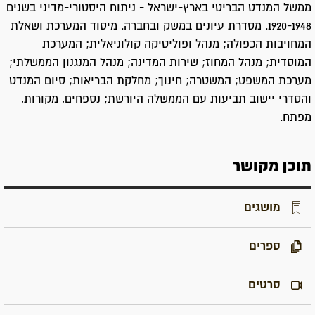
ממשל המנדט הבריטי בארץ-ישראל - ניתוח היסטורי-מדיני בשנים
1920-1948. מסדרת עיונים במשק ובחברה. מיסוד המערכת ושאלת
המחויבות הכפולה; מנהל ופוליטיקה קולוניאלית; המערכת
המוסדית; מנהל המחוז; שירות המדינה; מנהל המנגנון הממשלתי;
מערכת המשפט; המשטרה; חינוך; מחלקת הבריאות; סיום המנדט
והסדרי יישוב תביעות עם הממשלה היורשת; נספחים, מקורות,
מפתח.
תוכן מקושר
מושגים
ספרים
סרטים