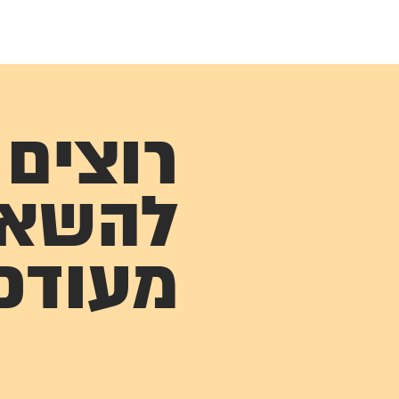
רוצים
להשא
מעודכ